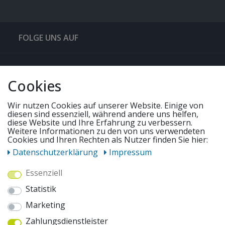
FOLGE UNS AUF
QUICKLINKS & TIPPS
Cookies
SERVICE
Wir nutzen Cookies auf unserer Website. Einige von
diesen sind essenziell, während andere uns helfen,
diese Website und Ihre Erfahrung zu verbessern.
Weitere Informationen zu den von uns verwendeten
UNSERE ANGEBOTE
Cookies und Ihren Rechten als Nutzer finden Sie hier:
Daten­schutz­erklärung
Impressum
ZAHLUNGSWEISEN
Essenziell
Statistik
WIR VERSENDEN MIT
Marketing
Zahlungsdienstleister
AUSZEICHNUNGEN & SICHERHEIT