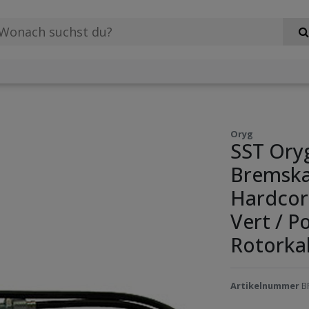
Oryg
SST Ory
Bremska
Hardcore
Vert / 
Rotorka
Artikelnummer
B