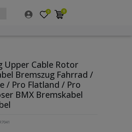
0
0
g Upper Cable Rotor
bel Bremszug Fahrrad /
 / Pro Flatland / Pro
Poser BMX Bremskabel
bel
R7041