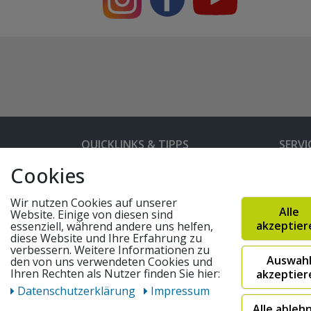
QUICKLINKS & TIPPS
SERVI
Cookies
Kunden-Login
Hilfe 
Bedienungsanleitungen
Versan
Wir nutzen Cookies auf unserer
Alle
Website. Einige von diesen sind
Partnerprogramm
Rahme
akzeptier
essenziell, während andere uns helfen,
diese Website und Ihre Erfahrung zu
Marken
Altger
verbessern. Weitere Informationen zu
Auswah
FAQ
Fahrra
den von uns verwendeten Cookies und
Ihren Rechten als Nutzer finden Sie hier:
akzeptier
Widerruf absenden
Daten­schutz­erklärung
Impressum
Alle ableh