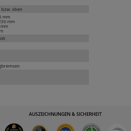
 bzw. oben
05 mm
- 230 mm
5 mm
mm
ölt
ugbremsen
AUSZEICHNUNGEN & SICHERHEIT