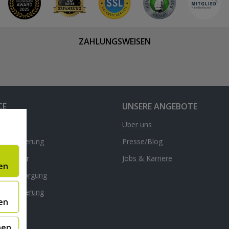
ZAHLUNGSWEISEN
CE
UNSERE ANGEBOTE
& Kontakt
Über uns
d & Lieferung
Presse/Blog
nrechner
Jobs & Karriere
en
äte-Entsorgung
l
dversicherung
en
nen