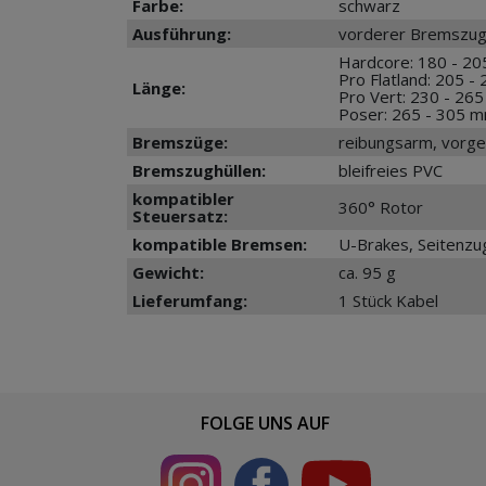
Farbe:
schwarz
Ausführung:
vorderer Bremszug
Hardcore: 180 - 2
Pro Flatland: 205 
Länge:
Pro Vert: 230 - 26
Poser: 265 - 305 
Bremszüge:
reibungsarm, vorge
Bremszughüllen:
bleifreies PVC
kompatibler
360° Rotor
Steuersatz:
kompatible Bremsen:
U-Brakes, Seitenz
Gewicht:
ca. 95 g
Lieferumfang:
1 Stück Kabel
FOLGE UNS AUF