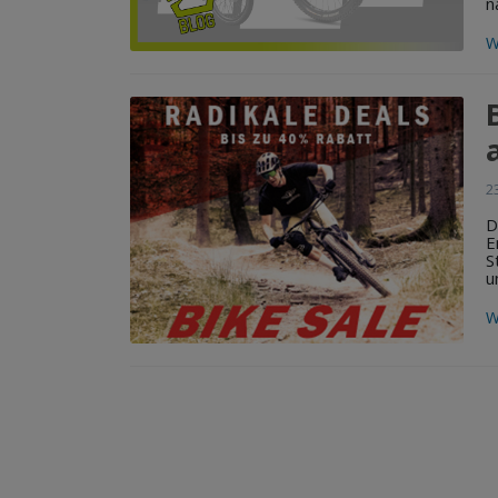
n
W
2
D
E
S
u
W