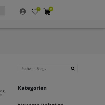
0
0
Kategorien
mag
ht