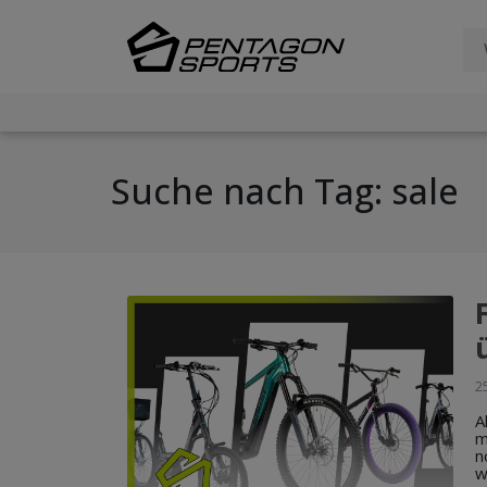
Suche nach Tag: sale
2
A
m
n
w