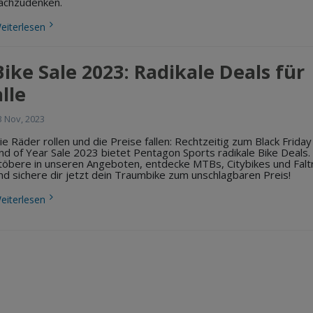
achzudenken.
eiterlesen
Bike Sale 2023: Radikale Deals für
alle
3 Nov, 2023
ie Räder rollen und die Preise fallen: Rechtzeitig zum Black Friday
nd of Year Sale 2023 bietet Pentagon Sports radikale Bike Deals.
töbere in unseren Angeboten, entdecke MTBs, Citybikes und Falt
nd sichere dir jetzt dein Traumbike zum unschlagbaren Preis!
eiterlesen