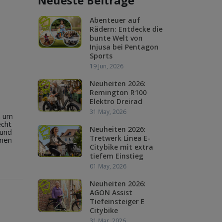
Neueste Beiträge
Abenteuer auf
Rädern: Entdecke die
bunte Welt von
Injusa bei Pentagon
Sports
19 Jun, 2026
Neuheiten 2026:
Remington R100
Elektro Dreirad
31 May, 2026
h um
echt
Neuheiten 2026:
 und
Tretwerk Linea E-
smen
Citybike mit extra
tiefem Einstieg
01 May, 2026
Neuheiten 2026:
AGON Assist
Tiefeinsteiger E
Citybike
31 Mar, 2026