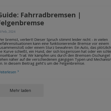
Guide: Fahrradbremsen |
Felgenbremse
4 Feb, 2024
er bremst, verliert! Dieser Spruch stimmt leider nicht - in vielen
efahrensituationen kann eine funktionierende Bremse vor einem
usammenstoß oder einem Sturz bewahren: Ein Auto, das plötzlic
ie Kurve schießt, ein Hund, der sich losgerissen hat oder ein schl
insehbarer Trail. Wir kämpfen uns durch den Bremsen-Dschungel
ehen näher auf die verschiedenen gängigen Typen und Mechani
in. In diesem Beitrag geht’s um die Felgenbremse.
eiterlesen
Mehr laden