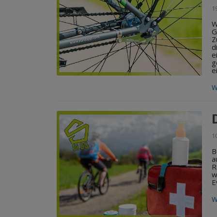
1
W
G
Z
d
e
g
e
W
1
B
a
R
w
E
W