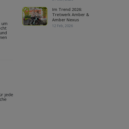
Im Trend 2026:
Tretwerk Amber &
Amber Nexus
h um
12 Feb, 2026
echt
 und
smen
ür jede
lche