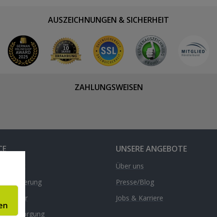
AUSZEICHNUNGEN & SICHERHEIT
ZAHLUNGSWEISEN
CE
UNSERE ANGEBOTE
& Kontakt
Über uns
d & Lieferung
Presse/Blog
nrechner
Jobs & Karriere
en
äte-Entsorgung