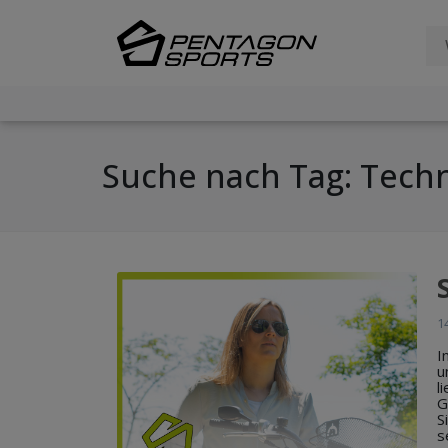
Suche nach Tag: Techn
14
I
u
l
G
S
s