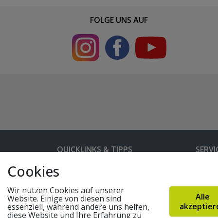
FOLGE UNS AUF
QUICKLINKS & TIPPS
SERVI
Cookies
Kunden-Login
Hilfe 
Bedienungsanleitungen
Versan
Wir nutzen Cookies auf unserer
Alle
Website. Einige von diesen sind
Partnerprogramm
Rahme
akzeptier
essenziell, während andere uns helfen,
diese Website und Ihre Erfahrung zu
Marken
Altger