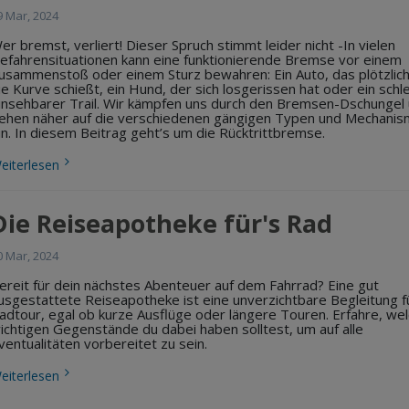
9 Mar, 2024
er bremst, verliert! Dieser Spruch stimmt leider nicht -In vielen
efahrensituationen kann eine funktionierende Bremse vor einem
usammenstoß oder einem Sturz bewahren: Ein Auto, das plötzlic
ie Kurve schießt, ein Hund, der sich losgerissen hat oder ein schl
insehbarer Trail. Wir kämpfen uns durch den Bremsen-Dschungel
ehen näher auf die verschiedenen gängigen Typen und Mechani
in. In diesem Beitrag geht’s um die Rücktrittbremse.
eiterlesen
Die Reiseapotheke für's Rad
0 Mar, 2024
ereit für dein nächstes Abenteuer auf dem Fahrrad? Eine gut
usgestattete Reiseapotheke ist eine unverzichtbare Begleitung f
adtour, egal ob kurze Ausflüge oder längere Touren. Erfahre, we
ichtigen Gegenstände du dabei haben solltest, um auf alle
ventualitäten vorbereitet zu sein.
eiterlesen