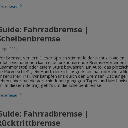
eiterlesen
Guide: Fahrradbremse |
Scheibenbremse
1 Apr, 2024
er bremst, verliert! Dieser Spruch stimmt leider nicht - in vielen
efahrensituationen kann eine funktionierende Bremse vor einem
usammenstoß oder einem Sturz bewahren: Ein Auto, das plötzlic
ie Kurve schießt, ein Hund, der sich losgerissen hat oder ein schl
insehbarer Trail. Wir kämpfen uns durch den Bremsen-Dschungel
ehen näher auf die verschiedenen gängigen Typen und Mechani
in. In diesem Beitrag geht’s um die Scheibenbremse.
eiterlesen
Guide: Fahrradbremse |
Rücktrittbremse