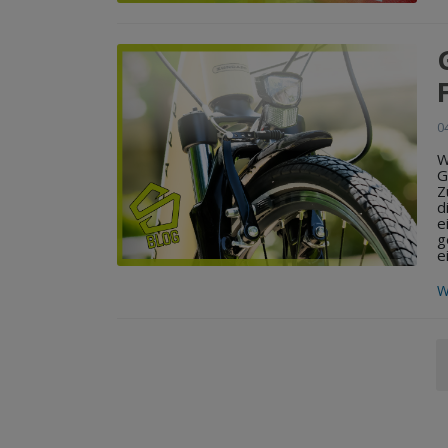
0
W
G
Z
d
e
g
e
W