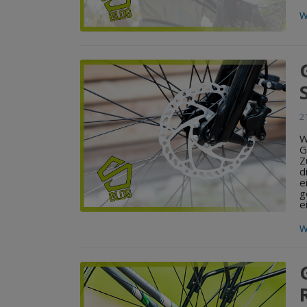
W
2
W
G
Z
d
e
g
e
W