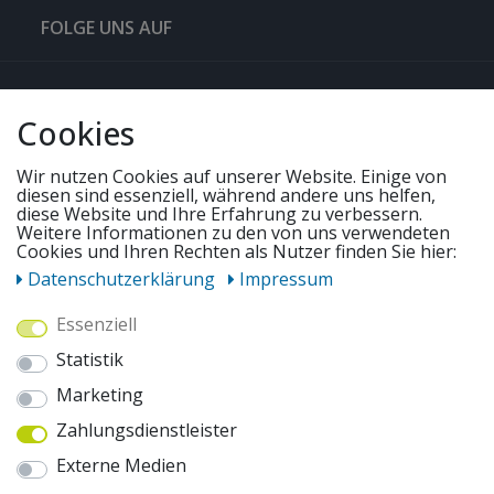
FOLGE UNS AUF
QUICKLINKS & TIPPS
Cookies
SERVICE
Wir nutzen Cookies auf unserer Website. Einige von
diesen sind essenziell, während andere uns helfen,
diese Website und Ihre Erfahrung zu verbessern.
UNSERE ANGEBOTE
Weitere Informationen zu den von uns verwendeten
Cookies und Ihren Rechten als Nutzer finden Sie hier:
Daten­schutz­erklärung
Impressum
ZAHLUNGSWEISEN
Essenziell
Statistik
WIR VERSENDEN MIT
Marketing
Zahlungsdienstleister
AUSZEICHNUNGEN & SICHERHEIT
Externe Medien