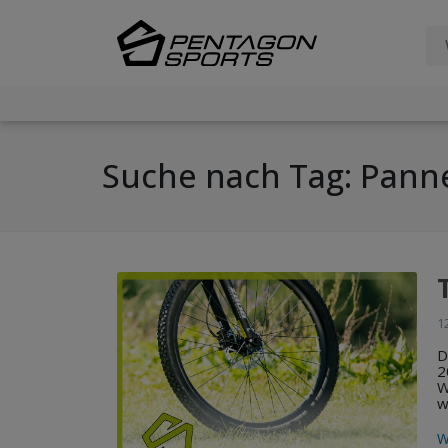
Suche nach Tag: Pann
1
D
2
W
w
W