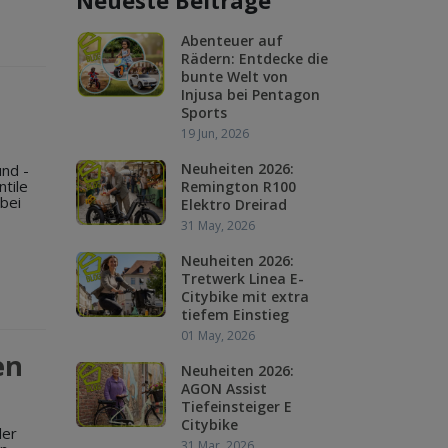
Neueste Beiträge
Abenteuer auf
Rädern: Entdecke die
bunte Welt von
Injusa bei Pentagon
Sports
19 Jun, 2026
Neuheiten 2026:
und -
ntile
Remington R100
 bei
Elektro Dreirad
31 May, 2026
Neuheiten 2026:
Tretwerk Linea E-
Citybike mit extra
tiefem Einstieg
01 May, 2026
en
Neuheiten 2026:
AGON Assist
Tiefeinsteiger E
Citybike
der
31 Mar, 2026