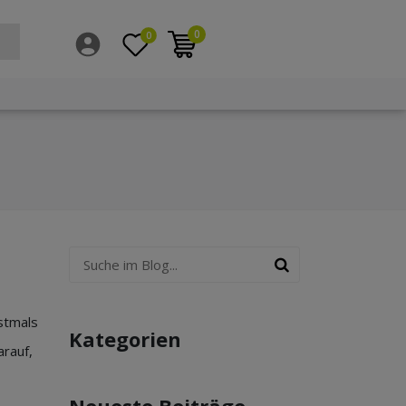
0
0
stmals
Kategorien
rauf,