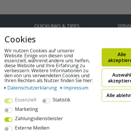
QUICKLINKS & TIPPS
SERVI
Cookies
Kunden-Login
Hilfe 
Bedienungsanleitungen
Versan
Wir nutzen Cookies auf unserer
Alle
Website. Einige von diesen sind
Partnerprogramm
Rahme
akzeptier
essenziell, während andere uns helfen,
diese Website und Ihre Erfahrung zu
Marken
Altger
verbessern. Weitere Informationen zu
Auswah
den von uns verwendeten Cookies und
FAQ
Fahrra
Ihren Rechten als Nutzer finden Sie hier:
akzeptier
Widerruf absenden
Daten­schutz­erklärung
Impressum
Alle ableh
Essenziell
Statistik
© 2026 pentagonsports.de
Marketing
Pentagon Sports GmbH & Co. KG
Zahlungsdienstleister
Daten­schutz­erklärung
Widerrufs­recht
AGB
Externe Medien
* Alle Preise inkl. gesetzlicher Mehrwertsteuer zuzüglich