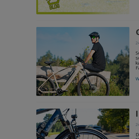
2
S
s
k
F
W
2
D