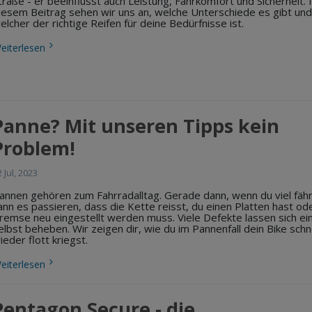
traße - er beeinflusst auch Leistung, Fahrkomfort und Sicherheit. 
iesem Beitrag sehen wir uns an, welche Unterschiede es gibt und
elcher der richtige Reifen für deine Bedürfnisse ist.
eiterlesen
Panne? Mit unseren Tipps kein
Problem!
 Jul, 2023
annen gehören zum Fahrradalltag. Gerade dann, wenn du viel fähr
ann es passieren, dass die Kette reisst, du einen Platten hast od
remse neu eingestellt werden muss. Viele Defekte lassen sich ei
elbst beheben. Wir zeigen dir, wie du im Pannenfall dein Bike schn
ieder flott kriegst.
eiterlesen
Pentagon Secure - die