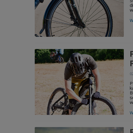
S
d
w
W
02
P
k
B
s
w
W