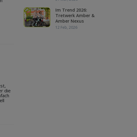
In
Im Trend 2026:
Tretwerk Amber &
Amber Nexus
12 Feb, 2026
st,
er die
nfach
ell