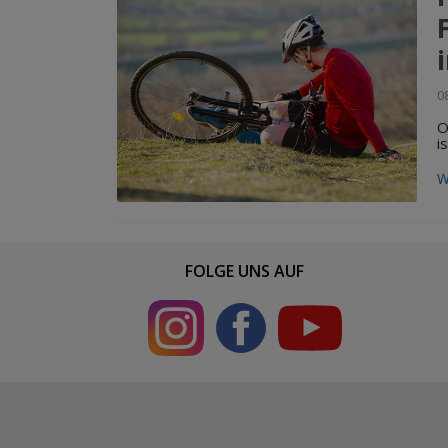
0
O
i
W
FOLGE UNS AUF