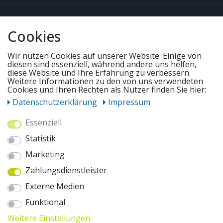
QUICKLINKS & TIPPS
Cookies
SERVICE
Wir nutzen Cookies auf unserer Website. Einige von
diesen sind essenziell, während andere uns helfen,
diese Website und Ihre Erfahrung zu verbessern.
UNSERE ANGEBOTE
Weitere Informationen zu den von uns verwendeten
Cookies und Ihren Rechten als Nutzer finden Sie hier:
Daten­schutz­erklärung
Impressum
ZAHLUNGSWEISEN
Essenziell
Statistik
WIR VERSENDEN MIT
Marketing
Zahlungsdienstleister
AUSZEICHNUNGEN & SICHERHEIT
Externe Medien
© 2026 pentagonsports.de
Funktional
Pentagon Sports GmbH & Co. KG
Weitere Einstellungen