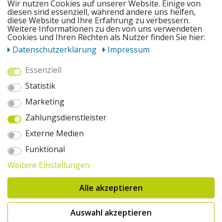
Wir nutzen Cookies auf unserer Website. Einige von
diesen sind essenziell, während andere uns helfen,
diese Website und Ihre Erfahrung zu verbessern.
UNSERE ANGEBOTE
Weitere Informationen zu den von uns verwendeten
Cookies und Ihren Rechten als Nutzer finden Sie hier:
Daten­schutz­erklärung
Impressum
ZAHLUNGSWEISEN
Essenziell
Statistik
WIR VERSENDEN MIT
Marketing
Zahlungsdienstleister
AUSZEICHNUNGEN & SICHERHEIT
Externe Medien
© 2026 pentagonsports.de
Funktional
Pentagon Sports GmbH & Co. KG
Weitere Einstellungen
Daten­schutz­erklärung
Widerrufs­recht
AGB
Impressum
Hinweise zur Batterieentsorgung
Alle akzeptieren
Cookie-Einstellungen ändern
Erklärung zur Barrierefreiheit
* Alle Preise inkl. gesetzlicher Mehrwertsteuer zuzüglich Versandkosten. Die
Auswahl akzeptieren
durchgestrichenen Preise entsprechen der UVP des Herstellers. 1nur bei