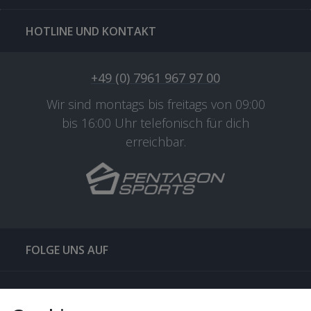
HOTLINE UND KONTAKT
+49 (0) 7961 967 97 00
Wir sind montags bis freitags von 09:00
bis 16:00 Uhr telefonisch für dich
erreichbar.
FOLGE UNS AUF
QUICKLINKS & TIPPS