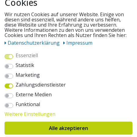
Cookies
SERVICE
Wir nutzen Cookies auf unserer Website. Einige von
diesen sind essenziell, während andere uns helfen,
diese Website und Ihre Erfahrung zu verbessern.
UNSERE ANGEBOTE
Weitere Informationen zu den von uns verwendeten
Cookies und Ihren Rechten als Nutzer finden Sie hier:
Daten­schutz­erklärung
Impressum
ZAHLUNGSWEISEN
Essenziell
Statistik
WIR VERSENDEN MIT
Marketing
Zahlungsdienstleister
AUSZEICHNUNGEN & SICHERHEIT
Externe Medien
© 2026 pentagonsports.de
Funktional
Pentagon Sports GmbH & Co. KG
Weitere Einstellungen
Daten­schutz­erklärung
Widerrufs­recht
AGB
Impressum
Hinweise zur Batterieentsorgung
Alle akzeptieren
Cookie-Einstellungen ändern
Erklärung zur Barrierefreiheit