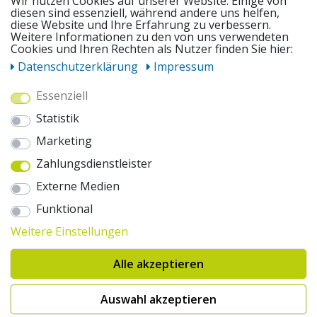
Wir nutzen Cookies auf unserer Website. Einige von
diesen sind essenziell, während andere uns helfen,
diese Website und Ihre Erfahrung zu verbessern.
UNSERE ANGEBOTE
Weitere Informationen zu den von uns verwendeten
Cookies und Ihren Rechten als Nutzer finden Sie hier:
Daten­schutz­erklärung
Impressum
ZAHLUNGSWEISEN
Essenziell
Statistik
WIR VERSENDEN MIT
Marketing
Zahlungsdienstleister
AUSZEICHNUNGEN & SICHERHEIT
Externe Medien
© 2026 pentagonsports.de
Funktional
Pentagon Sports GmbH & Co. KG
Weitere Einstellungen
Daten­schutz­erklärung
Widerrufs­recht
AGB
Impressum
Hinweise zur Batterieentsorgung
Alle akzeptieren
Cookie-Einstellungen ändern
Erklärung zur Barrierefreiheit
* Alle Preise inkl. gesetzlicher Mehrwertsteuer zuzüglich Versandkosten. Die
Auswahl akzeptieren
durchgestrichenen Preise entsprechen der UVP des Herstellers. 1nur bei
Hinweis:("Innerhalb von 24h versandfertig" oder "Sofort verfügbar") |