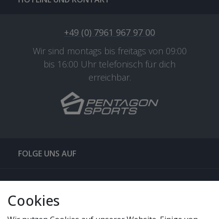
+49 (0) 7961 967 97 00
Wir sind montags bis freitags von 09:00
bis 16:00 Uhr telefonisch für dich
erreichbar.
FOLGE UNS AUF
QUICKLINKS & TIPPS
Cookies
SERVICE