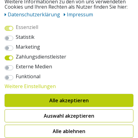
UNSERE ANGEBOTE
Weitere Informationen zu den von uns verwendeten
Cookies und Ihren Rechten als Nutzer finden Sie hier:
Daten­schutz­erklärung
Impressum
ZAHLUNGSWEISEN
Essenziell
Statistik
WIR VERSENDEN MIT
Marketing
Zahlungsdienstleister
AUSZEICHNUNGEN & SICHERHEIT
Externe Medien
© 2026 pentagonsports.de
Funktional
Pentagon Sports GmbH & Co. KG
Weitere Einstellungen
Daten­schutz­erklärung
Widerrufs­recht
AGB
Impressum
Hinweise zur Batterieentsorgung
Alle akzeptieren
Cookie-Einstellungen ändern
Erklärung zur Barrierefreiheit
* Alle Preise inkl. gesetzlicher Mehrwertsteuer zuzüglich Versandkosten. Die
Auswahl akzeptieren
durchgestrichenen Preise entsprechen der UVP des Herstellers. 1nur bei
Hinweis:("Innerhalb von 24h versandfertig" oder "Sofort verfügbar") |
2Versandkostenfrei nach Deutschland ab € 100,- Bestellwert.
Alle ablehnen