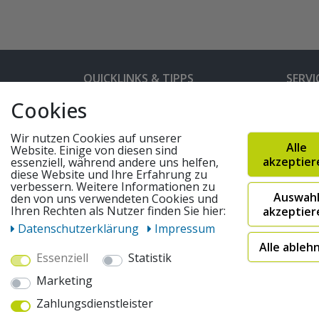
QUICKLINKS & TIPPS
SERVI
Cookies
Kunden-Login
Hilfe 
Bedienungsanleitungen
Versan
Wir nutzen Cookies auf unserer
Alle
Website. Einige von diesen sind
Partnerprogramm
Rahme
akzeptier
essenziell, während andere uns helfen,
diese Website und Ihre Erfahrung zu
Marken
Altger
verbessern. Weitere Informationen zu
Auswah
FAQ
Fahrra
den von uns verwendeten Cookies und
Ihren Rechten als Nutzer finden Sie hier:
akzeptier
Widerruf absenden
Daten­schutz­erklärung
Impressum
Alle ableh
Essenziell
Statistik
© 2026 pentagonsports.de
Marketing
Pentagon Sports GmbH & Co. KG
Zahlungsdienstleister
Daten­schutz­erklärung
Widerrufs­recht
AGB