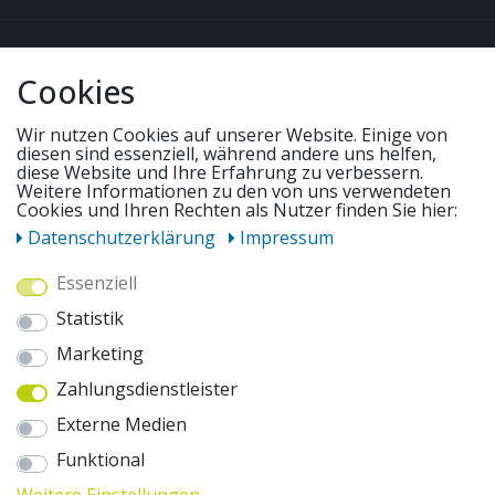
QUICKLINKS & TIPPS
Cookies
SERVICE
Wir nutzen Cookies auf unserer Website. Einige von
diesen sind essenziell, während andere uns helfen,
diese Website und Ihre Erfahrung zu verbessern.
Weitere Informationen zu den von uns verwendeten
UNSERE ANGEBOTE
Cookies und Ihren Rechten als Nutzer finden Sie hier:
Daten­schutz­erklärung
Impressum
ZAHLUNGSWEISEN
Essenziell
Statistik
WIR VERSENDEN MIT
Marketing
Zahlungsdienstleister
AUSZEICHNUNGEN & SICHERHEIT
Externe Medien
© 2026 pentagonsports.de
Funktional
Pentagon Sports GmbH & Co. KG