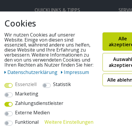
QUICKLINKS & TIPPS
SERVI
Cookies
Kunden-Login
Hilfe 
Bedienungsanleitungen
Versan
Wir nutzen Cookies auf unserer
Alle
Website. Einige von diesen sind
Partnerprogramm
Rahme
akzeptier
essenziell, während andere uns helfen,
diese Website und Ihre Erfahrung zu
Marken
Altger
verbessern. Weitere Informationen zu
Auswah
den von uns verwendeten Cookies und
FAQ
Fahrra
Ihren Rechten als Nutzer finden Sie hier:
akzeptier
Widerruf absenden
Daten­schutz­erklärung
Impressum
Alle ableh
Essenziell
Statistik
© 2026 pentagonsports.de
Marketing
Pentagon Sports GmbH & Co. KG
Zahlungsdienstleister
Daten­schutz­erklärung
Widerrufs­recht
AGB
Externe Medien
* Alle Preise inkl. gesetzlicher Mehrwertsteuer zuzüglich
"Sofort verfügbar") | 2Versandkostenfrei nach Deutschland 
Funktional
Weitere Einstellungen