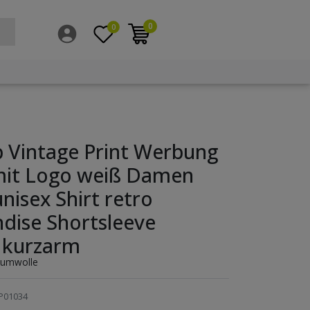
0
0
 Vintage Print Werbung
 mit Logo weiß Damen
nisex Shirt retro
dise Shortsleeve
l kurzarm
aumwolle
P01034