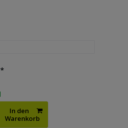
*
€
In den
Warenkorb