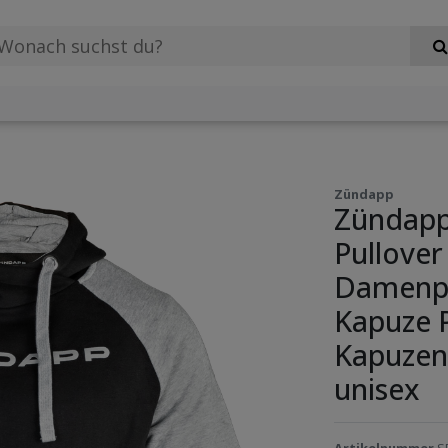
Zündapp
Zündapp
Pullover
Damenpu
Kapuze P
Kapuzenp
unisex