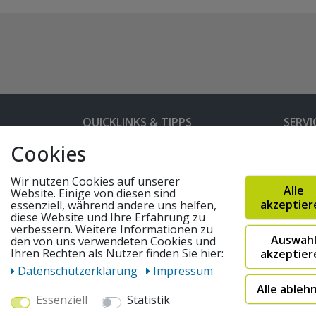
QUICKLINKS & TIPPS
SERVI
Cookies
Kunden-Login
Hilfe 
Bedienungsanleitungen
Versan
Wir nutzen Cookies auf unserer
Alle
Website. Einige von diesen sind
Partnerprogramm
Rahme
akzeptier
essenziell, während andere uns helfen,
diese Website und Ihre Erfahrung zu
Marken
Altger
verbessern. Weitere Informationen zu
Auswah
den von uns verwendeten Cookies und
FAQ
Fahrra
Ihren Rechten als Nutzer finden Sie hier:
akzeptier
Widerruf absenden
Daten­schutz­erklärung
Impressum
Alle ableh
Essenziell
Statistik
© 2026 pentagonsports.de