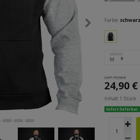
Artikelnummer
S
Farbe:
schwar
GRÖSSE
UVP 79,00 €
24,90 
Inhalt
1
Stück
Sofort lieferbar.