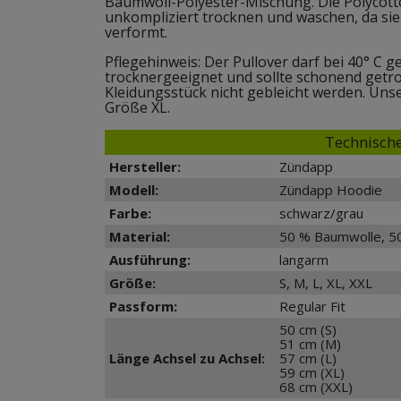
Baumwoll-Polyester-Mischung. Die Polycott
unkompliziert trocknen und waschen, da sie 
verformt.
Pflegehinweis: Der Pullover darf bei 40° C 
trocknergeeignet und sollte schonend getr
Kleidungsstück nicht gebleicht werden. Unse
Größe XL.
Technische
Hersteller:
Zündapp
Modell:
Zündapp Hoodie
Farbe:
schwarz/grau
Material:
50 % Baumwolle, 5
Ausführung:
langarm
Größe:
S, M, L, XL, XXL
Passform:
Regular Fit
50 cm (S)
51 cm (M)
Länge Achsel zu Achsel:
57 cm (L)
59 cm (XL)
68 cm (XXL)