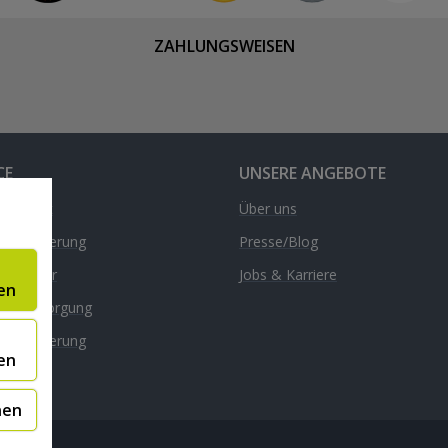
ZAHLUNGSWEISEN
CE
UNSERE ANGEBOTE
& Kontakt
Über uns
d & Lieferung
Presse/Blog
nrechner
Jobs & Karriere
en
äte-Entsorgung
l
dversicherung
en
nen