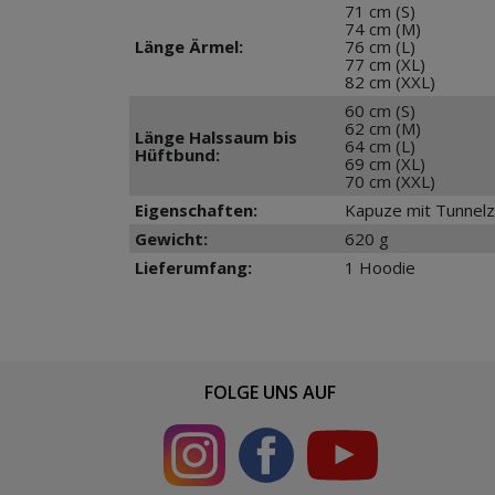
71 cm (S)
74 cm (M)
Länge Ärmel:
76 cm (L)
77 cm (XL)
82 cm (XXL)
60 cm (S)
62 cm (M)
Länge Halssaum bis
64 cm (L)
Hüftbund:
69 cm (XL)
70 cm (XXL)
Eigenschaften:
Kapuze mit Tunnelz
Gewicht:
620 g
Lieferumfang:
1 Hoodie
FOLGE UNS AUF