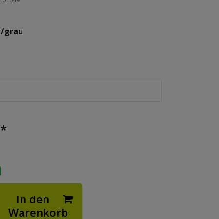
P01049
z/grau
*
€
In den
Warenkorb