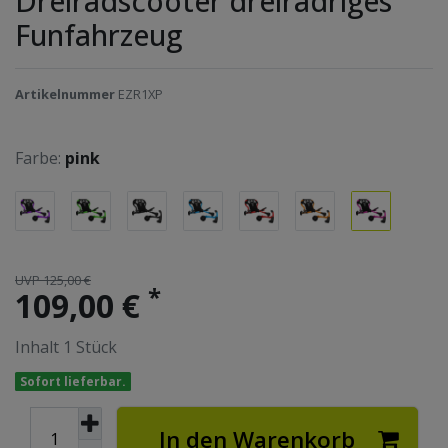
Dreiradscooter dreirädriges
Funfahrzeug
Artikelnummer
EZR1XP
Farbe:
pink
UVP 125,00 €
*
109,00 €
Inhalt
1
Stück
Sofort lieferbar.
In den Warenkorb