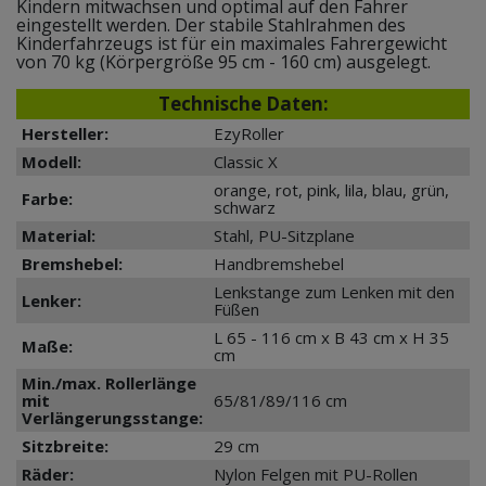
Kindern mitwachsen und optimal auf den Fahrer
eingestellt werden. Der stabile Stahlrahmen des
Kinderfahrzeugs ist für ein maximales Fahrergewicht
von 70 kg (Körpergröße 95 cm - 160 cm) ausgelegt.
Technische Daten:
Hersteller:
EzyRoller
Modell:
Classic X
orange, rot, pink, lila, blau, grün,
Farbe:
schwarz
Material:
Stahl, PU-Sitzplane
Bremshebel:
Handbremshebel
Lenkstange zum Lenken mit den
Lenker:
Füßen
L 65 - 116 cm x B 43 cm x H 35
Maße:
cm
Min./max. Rollerlänge
mit
65/81/89/116 cm
Verlängerungsstange:
Sitzbreite:
29 cm
Räder:
Nylon Felgen mit PU-Rollen