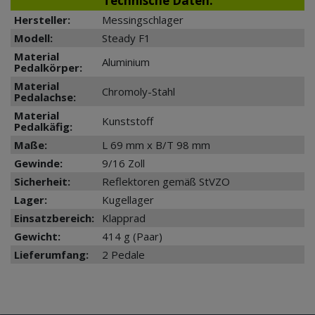
Technische Daten:
Hersteller:
Messingschlager
Modell:
Steady F1
Material
Aluminium
Pedalkörper:
Material
Chromoly-Stahl
Pedalachse:
Material
Kunststoff
Pedalkäfig:
Maße:
L 69 mm x B/T 98 mm
Gewinde:
9/16 Zoll
Sicherheit:
Reflektoren gemäß StVZO
Lager:
Kugellager
Einsatzbereich:
Klapprad
Gewicht:
414 g (Paar)
Lieferumfang:
2 Pedale