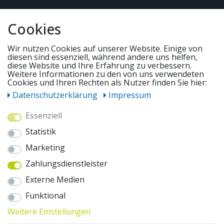
QUICKLINKS & TIPPS
Cookies
SERVICE
Wir nutzen Cookies auf unserer Website. Einige von
diesen sind essenziell, während andere uns helfen,
diese Website und Ihre Erfahrung zu verbessern.
Weitere Informationen zu den von uns verwendeten
UNSERE ANGEBOTE
Cookies und Ihren Rechten als Nutzer finden Sie hier:
Daten­schutz­erklärung
Impressum
ZAHLUNGSWEISEN
Essenziell
Statistik
WIR VERSENDEN MIT
Marketing
Zahlungsdienstleister
AUSZEICHNUNGEN & SICHERHEIT
Externe Medien
© 2026 pentagonsports.de
Funktional
Pentagon Sports GmbH & Co. KG
Weitere Einstellungen
Daten­schutz­erklärung
Widerrufs­recht
AGB
Impressum