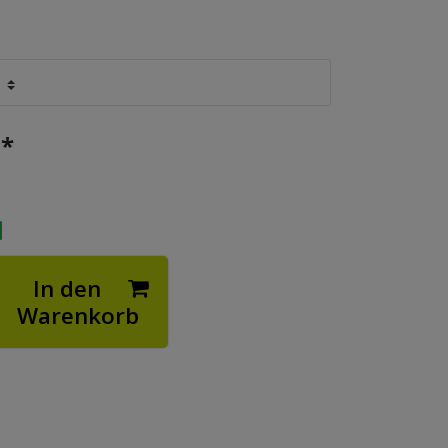
*
€
In den
Warenkorb