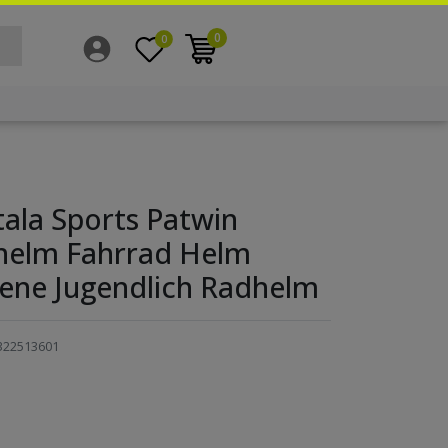
0
0
ala Sports Patwin
helm Fahrrad Helm
ene Jugendlich Radhelm
322513601