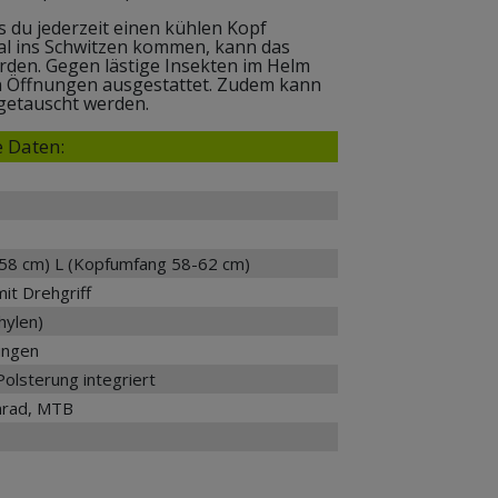
s du jederzeit einen kühlen Kopf
al ins Schwitzen kommen, kann das
en. Gegen lästige Insekten im Helm
n Öffnungen ausgestattet. Zudem kann
getauscht werden.
 Daten:
58 cm) L (Kopfumfang 58-62 cm)
mit Drehgriff
hylen)
ungen
Polsterung integriert
nrad, MTB