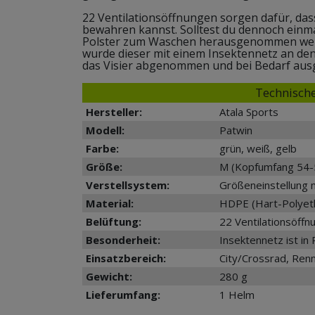
22 Ventilationsöffnungen sorgen dafür, das
bewahren kannst. Solltest du dennoch einm
Polster zum Waschen herausgenommen werd
wurde dieser mit einem Insektennetz an de
das Visier abgenommen und bei Bedarf aus
Technische
Hersteller:
Atala Sports
Modell:
Patwin
Farbe:
grün, weiß, gelb
Größe:
M (Kopfumfang 54-
Verstellsystem:
Größeneinstellung 
Material:
HDPE (Hart-Polyet
Belüftung:
22 Ventilationsöffn
Besonderheit:
Insektennetz ist in 
Einsatzbereich:
City/Crossrad, Ren
Gewicht:
280 g
Lieferumfang:
1 Helm