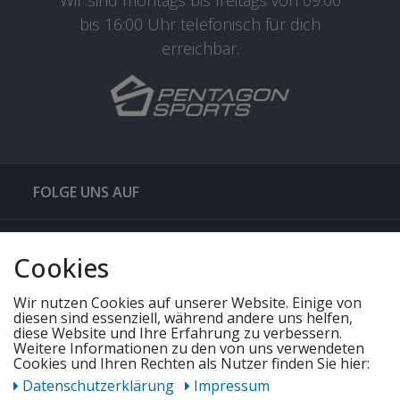
Wir sind montags bis freitags von 09:00
bis 16:00 Uhr telefonisch für dich
erreichbar.
FOLGE UNS AUF
QUICKLINKS & TIPPS
Cookies
SERVICE
Wir nutzen Cookies auf unserer Website. Einige von
diesen sind essenziell, während andere uns helfen,
diese Website und Ihre Erfahrung zu verbessern.
Weitere Informationen zu den von uns verwendeten
UNSERE ANGEBOTE
Cookies und Ihren Rechten als Nutzer finden Sie hier:
Daten­schutz­erklärung
Impressum