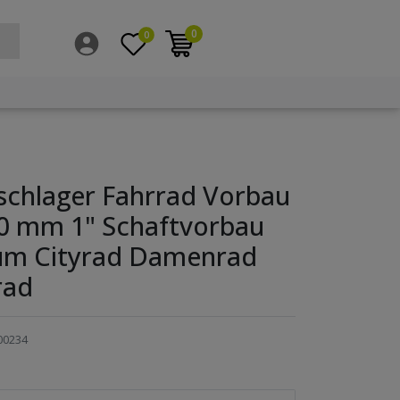
0
0
schlager Fahrrad Vorbau
50 mm 1" Schaftvorbau
um Cityrad Damenrad
rad
00234