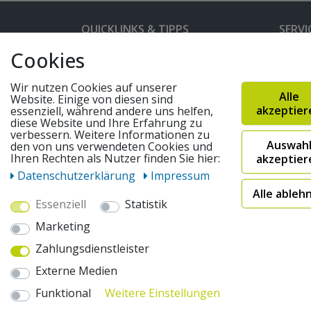
QUICKLINKS & TIPPS
SERVI
Cookies
Kunden-Login
Hilfe 
Bedienungsanleitungen
Versan
Wir nutzen Cookies auf unserer
Alle
Website. Einige von diesen sind
Partnerprogramm
Rahme
akzeptier
essenziell, während andere uns helfen,
diese Website und Ihre Erfahrung zu
Marken
Altger
verbessern. Weitere Informationen zu
Auswah
FAQ
Fahrra
den von uns verwendeten Cookies und
Ihren Rechten als Nutzer finden Sie hier:
akzeptier
Widerruf absenden
Daten­schutz­erklärung
Impressum
Alle ableh
Essenziell
Statistik
© 2026 pentagonsports.de
Marketing
Pentagon Sports GmbH & Co. KG
Zahlungsdienstleister
Daten­schutz­erklärung
Widerrufs­recht
AGB
Externe Medien
* Alle Preise inkl. gesetzlicher Mehrwertsteuer zuzüglich
"Sofort verfügbar") | 2Versandkostenfrei nach Deutschland 
Funktional
Weitere Einstellungen