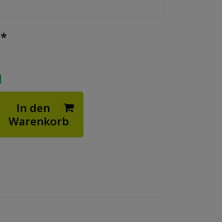
*
€
In den
Warenkorb