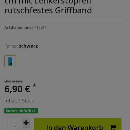
cm mit Lenkerstopfen
rutschfestes Griffband
Artikelnummer
410831
Farbe:
schwarz
UVP 8,90 €
*
6,90 €
Inhalt
1
Stück
Sofort lieferbar.
In den Warenkorb