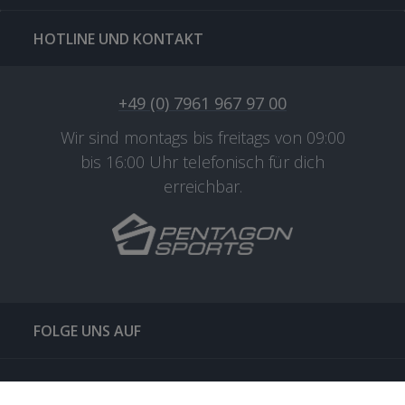
HOTLINE UND KONTAKT
+49 (0) 7961 967 97 00
Wir sind montags bis freitags von 09:00
bis 16:00 Uhr telefonisch für dich
erreichbar.
FOLGE UNS AUF
QUICKLINKS & TIPPS