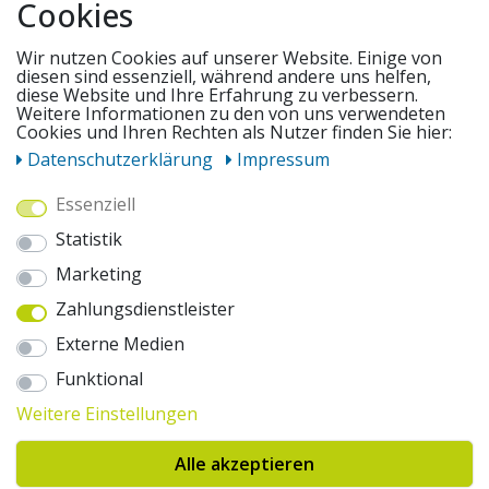
Cookies
SERVICE
Wir nutzen Cookies auf unserer Website. Einige von
diesen sind essenziell, während andere uns helfen,
diese Website und Ihre Erfahrung zu verbessern.
Weitere Informationen zu den von uns verwendeten
UNSERE ANGEBOTE
Cookies und Ihren Rechten als Nutzer finden Sie hier:
Daten­schutz­erklärung
Impressum
ZAHLUNGSWEISEN
Essenziell
Statistik
WIR VERSENDEN MIT
Marketing
Zahlungsdienstleister
AUSZEICHNUNGEN & SICHERHEIT
Externe Medien
© 2026 pentagonsports.de
Funktional
Pentagon Sports GmbH & Co. KG
Weitere Einstellungen
Daten­schutz­erklärung
Widerrufs­recht
AGB
Impressum
Hinweise zur Batterieentsorgung
Alle akzeptieren
Cookie-Einstellungen ändern
Erklärung zur Barrierefreiheit