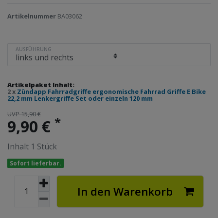
Artikelnummer
BA03062
AUSFÜHRUNG
Artikelpaket Inhalt:
2 x
Zündapp Fahrradgriffe ergonomische Fahrrad Griffe E Bike
22,2 mm Lenkergriffe Set oder einzeln 120 mm
UVP 15,90 €
*
9,90 €
Inhalt
1
Stück
Sofort lieferbar.
In den Warenkorb