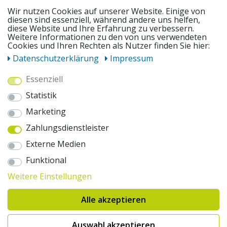
SERVICE
Wir nutzen Cookies auf unserer Website. Einige von
diesen sind essenziell, während andere uns helfen,
diese Website und Ihre Erfahrung zu verbessern.
UNSERE ANGEBOTE
Weitere Informationen zu den von uns verwendeten
Cookies und Ihren Rechten als Nutzer finden Sie hier:
Daten­schutz­erklärung
Impressum
ZAHLUNGSWEISEN
Essenziell
Statistik
WIR VERSENDEN MIT
Marketing
Zahlungsdienstleister
AUSZEICHNUNGEN & SICHERHEIT
Externe Medien
© 2026 pentagonsports.de
Funktional
Pentagon Sports GmbH & Co. KG
Weitere Einstellungen
Daten­schutz­erklärung
Widerrufs­recht
AGB
Impressum
Hinweise zur Batterieentsorgung
Alle akzeptieren
Cookie-Einstellungen ändern
Erklärung zur Barrierefreiheit
* Alle Preise inkl. gesetzlicher Mehrwertsteuer zuzüglich Versandkosten. Die
Auswahl akzeptieren