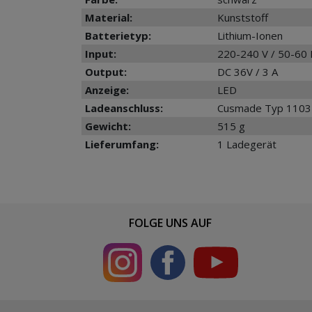
Material:
Kunststoff
Batterietyp:
Lithium-Ionen
Input:
220-240 V / 50-60
Output:
DC 36V / 3 A
Anzeige:
LED
Ladeanschluss:
Cusmade Typ 110
Gewicht:
515 g
Lieferumfang:
1 Ladegerät
FOLGE UNS AUF