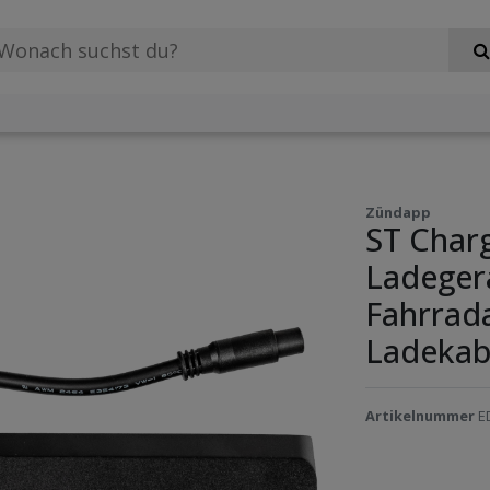
Zündapp
ST Char
Ladegerä
Fahrrad
Ladekabe
Artikelnummer
E