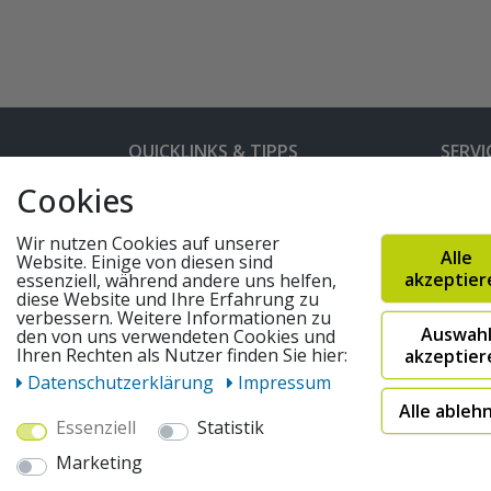
QUICKLINKS & TIPPS
SERVI
Cookies
Kunden-Login
Hilfe 
Bedienungsanleitungen
Versan
Wir nutzen Cookies auf unserer
Alle
Website. Einige von diesen sind
Partnerprogramm
Rahme
akzeptier
essenziell, während andere uns helfen,
diese Website und Ihre Erfahrung zu
Marken
Altger
verbessern. Weitere Informationen zu
Auswah
FAQ
Fahrra
den von uns verwendeten Cookies und
Ihren Rechten als Nutzer finden Sie hier:
akzeptier
Widerruf absenden
Daten­schutz­erklärung
Impressum
Alle ableh
Essenziell
Statistik
© 2026 pentagonsports.de
Marketing
Pentagon Sports GmbH & Co. KG