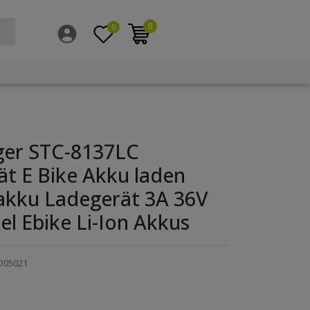
0
0
ger STC-8137LC
t E Bike Akku laden
akku Ladegerät 3A 36V
l Ebike Li-Ion Akkus
D05021