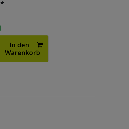
*
€
In den
Warenkorb