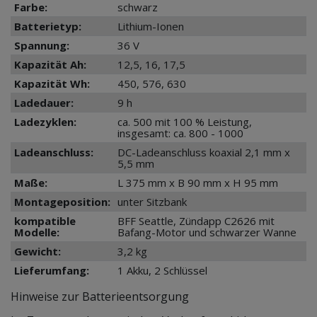
Farbe:
schwarz
Batterietyp:
Lithium-Ionen
Spannung:
36 V
Kapazität Ah:
12,5, 16, 17,5
Kapazität Wh:
450, 576, 630
Ladedauer:
9 h
Ladezyklen:
ca. 500 mit 100 % Leistung,
insgesamt: ca. 800 - 1000
Ladeanschluss:
DC-Ladeanschluss koaxial 2,1 mm x
5,5 mm
Maße:
L 375 mm x B 90 mm x H 95 mm
Montageposition:
unter Sitzbank
kompatible
BFF Seattle, Zündapp C2626 mit
Modelle:
Bafang-Motor und schwarzer Wanne
Gewicht:
3,2 kg
Lieferumfang:
1 Akku, 2 Schlüssel
Hinweise zur Batterieentsorgung