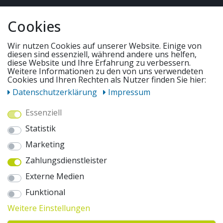
QUICKLINKS & TIPPS
Cookies
SERVICE
Wir nutzen Cookies auf unserer Website. Einige von
diesen sind essenziell, während andere uns helfen,
diese Website und Ihre Erfahrung zu verbessern.
UNSERE ANGEBOTE
Weitere Informationen zu den von uns verwendeten
Cookies und Ihren Rechten als Nutzer finden Sie hier:
Daten­schutz­erklärung
Impressum
ZAHLUNGSWEISEN
Essenziell
Statistik
WIR VERSENDEN MIT
Marketing
Zahlungsdienstleister
AUSZEICHNUNGEN & SICHERHEIT
Externe Medien
© 2026 pentagonsports.de
Funktional
Pentagon Sports GmbH & Co. KG
Weitere Einstellungen
Daten­schutz­erklärung
Widerrufs­recht
AGB
Impressum