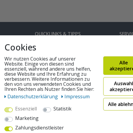
QUICKLINKS & TIPPS
SERVI
Cookies
Kunden-Login
Hilfe 
Bedienungsanleitungen
Versan
Wir nutzen Cookies auf unserer
Alle
Website. Einige von diesen sind
Partnerprogramm
Rahme
akzeptier
essenziell, während andere uns helfen,
diese Website und Ihre Erfahrung zu
Marken
Altger
verbessern. Weitere Informationen zu
Auswah
FAQ
Fahrra
den von uns verwendeten Cookies und
Ihren Rechten als Nutzer finden Sie hier:
akzeptier
Widerruf absenden
Daten­schutz­erklärung
Impressum
Alle ableh
Essenziell
Statistik
© 2026 pentagonsports.de
Marketing
Pentagon Sports GmbH & Co. KG
Zahlungsdienstleister
Daten­schutz­erklärung
Widerrufs­recht
AGB