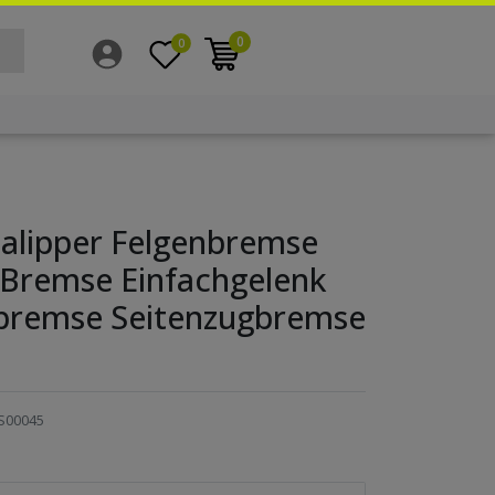
0
0
Calipper Felgenbremse
 Bremse Einfachgelenk
bremse Seitenzugbremse
S00045