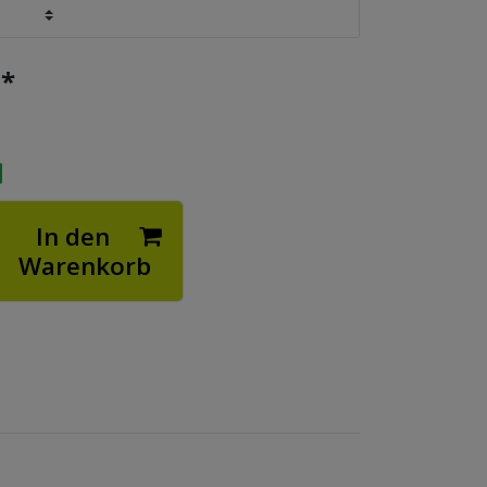
*
€
In den
Warenkorb