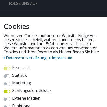
FOLGE UNS AUF
QUICKLINKS & TIPPS
Cookies
SERVICE
Wir nutzen Cookies auf unserer Website. Einige von
diesen sind essenziell, während andere uns helfen,
diese Website und Ihre Erfahrung zu verbessern.
UNSERE ANGEBOTE
Weitere Informationen zu den von uns verwendeten
Cookies und Ihren Rechten als Nutzer finden Sie hier:
Daten­schutz­erklärung
Impressum
ZAHLUNGSWEISEN
Essenziell
Statistik
WIR VERSENDEN MIT
Marketing
Zahlungsdienstleister
AUSZEICHNUNGEN & SICHERHEIT
Externe Medien
© 2026 pentagonsports.de
Funktional