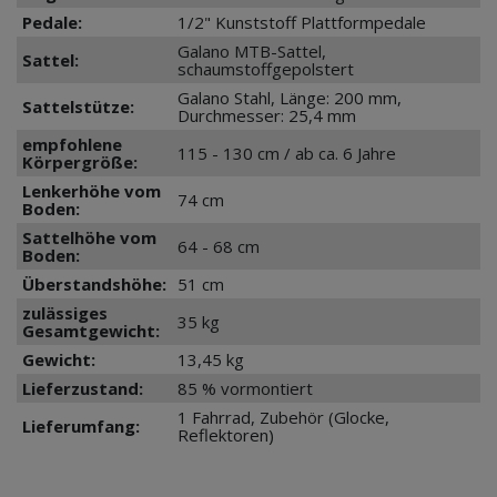
Pedale:
1/2" Kunststoff Plattformpedale
Galano MTB-Sattel,
Sattel:
schaumstoffgepolstert
Galano Stahl, Länge: 200 mm,
Sattelstütze:
Durchmesser: 25,4 mm
empfohlene
115 - 130 cm / ab ca. 6 Jahre
Körpergröße:
Lenkerhöhe vom
74 cm
Boden:
Sattelhöhe vom
64 - 68 cm
Boden:
Überstandshöhe:
51 cm
zulässiges
35 kg
Gesamtgewicht:
Gewicht:
13,45 kg
Lieferzustand:
85 % vormontiert
1 Fahrrad, Zubehör (Glocke,
Lieferumfang:
Reflektoren)