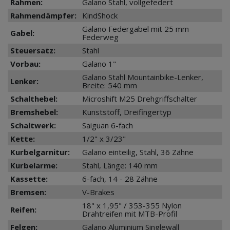
Rahmen:
Galano Stahl, vollgefedert
Rahmendämpfer:
KindShock
Galano Federgabel mit 25 mm
Gabel:
Federweg
Steuersatz:
Stahl
Vorbau:
Galano 1"
Galano Stahl Mountainbike-Lenker,
Lenker:
Breite: 540 mm
Schalthebel:
Microshift M25 Drehgriffschalter
Bremshebel:
Kunststoff, Dreifingertyp
Schaltwerk:
Saiguan 6-fach
Kette:
1/2" x 3/23"
Kurbelgarnitur:
Galano einteilig, Stahl, 36 Zähne
Kurbelarme:
Stahl, Länge: 140 mm
Kassette:
6-fach, 14 - 28 Zähne
Bremsen:
V-Brakes
18" x 1,95" / 353-355 Nylon
Reifen:
Drahtreifen mit MTB-Profil
Felgen:
Galano Aluminium Singlewall