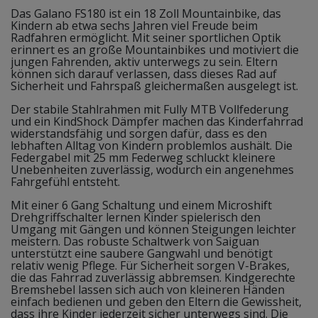
Das Galano FS180 ist ein 18 Zoll Mountainbike, das
Kindern ab etwa sechs Jahren viel Freude beim
Radfahren ermöglicht. Mit seiner sportlichen Optik
erinnert es an große Mountainbikes und motiviert die
jungen Fahrenden, aktiv unterwegs zu sein. Eltern
können sich darauf verlassen, dass dieses Rad auf
Sicherheit und Fahrspaß gleichermaßen ausgelegt ist.
Der stabile Stahlrahmen mit Fully MTB Vollfederung
und ein KindShock Dämpfer machen das Kinderfahrrad
widerstandsfähig und sorgen dafür, dass es den
lebhaften Alltag von Kindern problemlos aushält. Die
Federgabel mit 25 mm Federweg schluckt kleinere
Unebenheiten zuverlässig, wodurch ein angenehmes
Fahrgefühl entsteht.
Mit einer 6 Gang Schaltung und einem Microshift
Drehgriffschalter lernen Kinder spielerisch den
Umgang mit Gängen und können Steigungen leichter
meistern. Das robuste Schaltwerk von Saiguan
unterstützt eine saubere Gangwahl und benötigt
relativ wenig Pflege. Für Sicherheit sorgen V-Brakes,
die das Fahrrad zuverlässig abbremsen. Kindgerechte
Bremshebel lassen sich auch von kleineren Händen
einfach bedienen und geben den Eltern die Gewissheit,
dass ihre Kinder jederzeit sicher unterwegs sind. Die