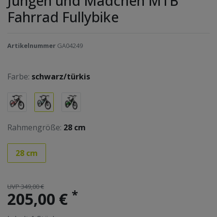
Jungen und Mädchen MTB
Fahrrad Fullybike
Artikelnummer
GA04249
Farbe:
schwarz/türkis
Rahmengröße:
28 cm
28 cm
UVP 349,00 €
*
205,00 €