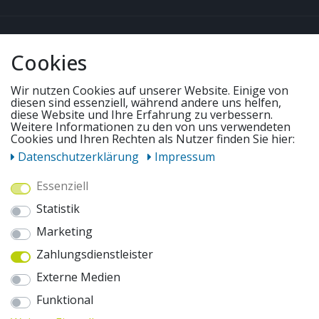
QUICKLINKS & TIPPS
Cookies
SERVICE
Wir nutzen Cookies auf unserer Website. Einige von
diesen sind essenziell, während andere uns helfen,
diese Website und Ihre Erfahrung zu verbessern.
Weitere Informationen zu den von uns verwendeten
UNSERE ANGEBOTE
Cookies und Ihren Rechten als Nutzer finden Sie hier:
Daten­schutz­erklärung
Impressum
ZAHLUNGSWEISEN
Essenziell
Statistik
WIR VERSENDEN MIT
Marketing
Zahlungsdienstleister
AUSZEICHNUNGEN & SICHERHEIT
Externe Medien
© 2026 pentagonsports.de
Funktional
Pentagon Sports GmbH & Co. KG