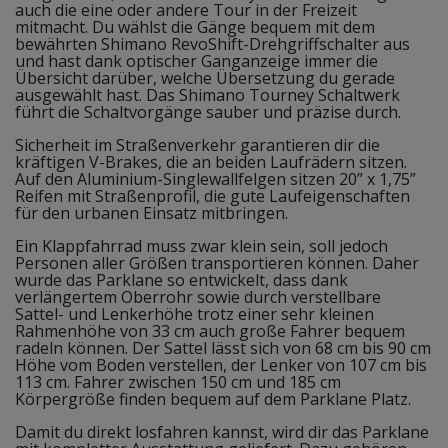
auch die eine oder andere Tour in der Freizeit
mitmacht. Du wählst die Gänge bequem mit dem
bewährten Shimano RevoShift-Drehgriffschalter aus
und hast dank optischer Ganganzeige immer die
Übersicht darüber, welche Übersetzung du gerade
ausgewählt hast. Das Shimano Tourney Schaltwerk
führt die Schaltvorgänge sauber und präzise durch.
Sicherheit im Straßenverkehr garantieren dir die
kräftigen V-Brakes, die an beiden Laufrädern sitzen.
Auf den Aluminium-Singlewallfelgen sitzen 20” x 1,75”
Reifen mit Straßenprofil, die gute Laufeigenschaften
für den urbanen Einsatz mitbringen.
Ein Klappfahrrad muss zwar klein sein, soll jedoch
Personen aller Größen transportieren können. Daher
wurde das Parklane so entwickelt, dass dank
verlängertem Oberrohr sowie durch verstellbare
Sattel- und Lenkerhöhe trotz einer sehr kleinen
Rahmenhöhe von 33 cm auch große Fahrer bequem
radeln können. Der Sattel lässt sich von 68 cm bis 90 cm
Höhe vom Boden verstellen, der Lenker von 107 cm bis
113 cm. Fahrer zwischen 150 cm und 185 cm
Körpergröße finden bequem auf dem Parklane Platz.
Damit du direkt losfahren kannst, wird dir das Parklane