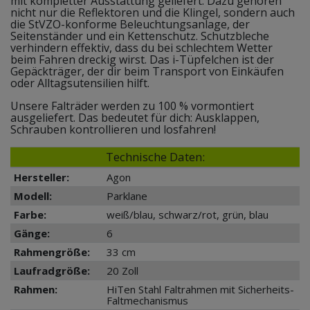
mit kompletter Ausstattung geliefert. Dazu gehören
nicht nur die Reflektoren und die Klingel, sondern auch
die StVZO-konforme Beleuchtungsanlage, der
Seitenständer und ein Kettenschutz. Schutzbleche
verhindern effektiv, dass du bei schlechtem Wetter
beim Fahren dreckig wirst. Das i-Tüpfelchen ist der
Gepäckträger, der dir beim Transport von Einkäufen
oder Alltagsutensilien hilft.
Unsere Falträder werden zu 100 % vormontiert
ausgeliefert. Das bedeutet für dich: Ausklappen,
Schrauben kontrollieren und losfahren!
Technische Daten:
Hersteller:
Agon
Modell:
Parklane
Farbe:
weiß/blau, schwarz/rot, grün, blau
Gänge:
6
Rahmengröße:
33 cm
Laufradgröße:
20 Zoll
Rahmen:
HiTen Stahl Faltrahmen mit Sicherheits-
Faltmechanismus