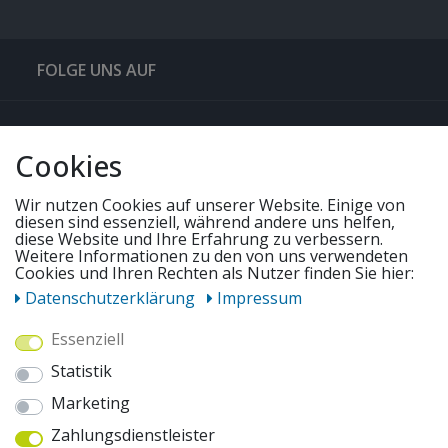
FOLGE UNS AUF
QUICKLINKS & TIPPS
Cookies
SERVICE
Wir nutzen Cookies auf unserer Website. Einige von
diesen sind essenziell, während andere uns helfen,
diese Website und Ihre Erfahrung zu verbessern.
Weitere Informationen zu den von uns verwendeten
UNSERE ANGEBOTE
Cookies und Ihren Rechten als Nutzer finden Sie hier:
Daten­schutz­erklärung
Impressum
ZAHLUNGSWEISEN
Essenziell
Statistik
WIR VERSENDEN MIT
Marketing
Zahlungsdienstleister
AUSZEICHNUNGEN & SICHERHEIT