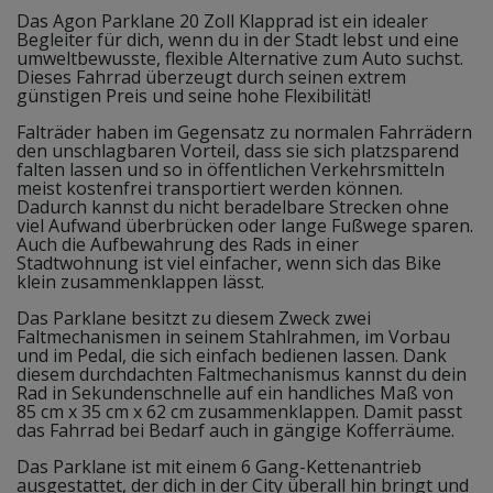
Das Agon Parklane 20 Zoll Klapprad ist ein idealer
Begleiter für dich, wenn du in der Stadt lebst und eine
umweltbewusste, flexible Alternative zum Auto suchst.
Dieses Fahrrad überzeugt durch seinen extrem
günstigen Preis und seine hohe Flexibilität!
Falträder haben im Gegensatz zu normalen Fahrrädern
den unschlagbaren Vorteil, dass sie sich platzsparend
falten lassen und so in öffentlichen Verkehrsmitteln
meist kostenfrei transportiert werden können.
Dadurch kannst du nicht beradelbare Strecken ohne
viel Aufwand überbrücken oder lange Fußwege sparen.
Auch die Aufbewahrung des Rads in einer
Stadtwohnung ist viel einfacher, wenn sich das Bike
klein zusammenklappen lässt.
Das Parklane besitzt zu diesem Zweck zwei
Faltmechanismen in seinem Stahlrahmen, im Vorbau
und im Pedal, die sich einfach bedienen lassen. Dank
diesem durchdachten Faltmechanismus kannst du dein
Rad in Sekundenschnelle auf ein handliches Maß von
85 cm x 35 cm x 62 cm zusammenklappen. Damit passt
das Fahrrad bei Bedarf auch in gängige Kofferräume.
Das Parklane ist mit einem 6 Gang-Kettenantrieb
ausgestattet, der dich in der City überall hin bringt und