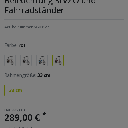
Beleuchtung StVZO und
Fahrradständer
Artikelnummer
AG03127
Farbe:
rot
Rahmengröße:
33 cm
33 cm
UVP 449,00 €
*
289,00 €