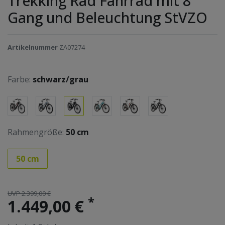
Trekking Rad Fahrrad mit 8
Gang und Beleuchtung StVZO
Artikelnummer
ZA07274
Farbe:
schwarz/grau
Rahmengröße:
50 cm
50 cm
UVP 2.399,00 €
*
1.449,00 €