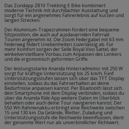
Das Zündapp Z810 Trekking E Bike kombiniert
moderne Technik mit durchdachter Ausstattung und
sorgt für ein angenehmes Fahrerlebnis auf kurzen und
langen Strecken.
Der Aluminium-Trapezrahmen fördert eine bequeme
Sitzposition, die auch auf ausdauernden Fahrrad
Touren angenehm ist. Die Zoom Federgabel mit 63 mm
Federweg federt Unebenheiten zuverlässig ab. Für
mehr Komfort sorgen der Selle Royal Vivo Sattel, der
winkelverstellbare Vorbau zum Anpassen des Lenkers
und die ergonomisch geformten Griffe.
Der leistungsstarke Ananda Hinterradmotor mit 250 W
sorgt für kräftige Unterstützung bis 25 km/h. Fünf
Unterstützungsstufen lassen sich über das TFT Display
einstellen, sodass du das Fahrverhalten an deine
Bedürfnisse anpassen kannst. Per Bluetooth lässt sich
dein Smartphone mit dem Display verbinden, sodass du
über die Ananda Ride App weitere Daten im Überblick
behalten oder auch deine Tour navigieren kannst. Der
550 Wh Rahmenakku erbringt eine Reichweite zwischen
15 und 130 km. Da Gelände, Wetter, Zuladung und
Unterstützungsstufe die Reichweite beeinflussen, dient
der genannte Wert nur als unverbindlicher Richtwert.