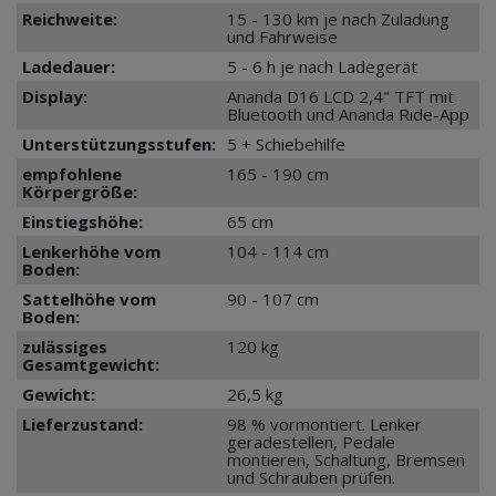
Reichweite:
15 - 130 km je nach Zuladung
und Fahrweise
Ladedauer:
5 - 6 h je nach Ladegerät
Display:
Ananda D16 LCD 2,4" TFT mit
Bluetooth und Ananda Ride-App
Unterstützungsstufen:
5 + Schiebehilfe
empfohlene
165 - 190 cm
Körpergröße:
Einstiegshöhe:
65 cm
Lenkerhöhe vom
104 - 114 cm
Boden:
Sattelhöhe vom
90 - 107 cm
Boden:
zulässiges
120 kg
Gesamtgewicht:
Gewicht:
26,5 kg
Lieferzustand:
98 % vormontiert. Lenker
geradestellen, Pedale
montieren, Schaltung, Bremsen
und Schrauben prüfen.