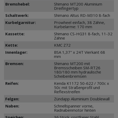
Bremshebel:
Shimano MT200 Aluminium
Dreifingertyp
Schaltwerk:
Shimano Altus RD-M310 8-fach
Kurbelgarnitur:
Prowheel einfach, 38 Zähne,
Kurbelarme: 170 mm
Kassette:
Shimano CS-HG31 8-fach, 11-32
Zähne
Kette:
KMC Z72
Innenlager:
BSA 1,37" x 24T Vierkant 68
mm
Bremsen:
Shimano MT200 mit
Bremsscheiben SM-RT26
180/180 mm hydraulische
Scheibenbremsen
Reifen:
Kenda K1172 50-622 / 700c x
50c mit Straßenprofil und
Reflexstreifen
Felgen:
Zündapp Aluminium Doublewall
Naben:
Schnellspanner vorne,
Radnabenmotor hinten
Speichen:
36 Stück, rostfreier Stahl,