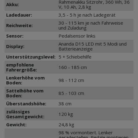
Rahmenakku Sitzrohr, 360 Wh, 36
Akku:
V, 10 Ah, 2,8 kg
Ladedauer:
3,5 - 5 h je nach Ladegerät
30 - 115 km je nach Fahrweise
Reichweite:
und Zuladung
Sensor:
Pedalsensor links
Ananda D15 LED mit 5 Modi und
Display:
Batterieanzeige
Unterstützungslevel:
5 + Schiebehilfe
empfohlene
160 - 185 cm
Fahrergröße:
Lenkerhöhe vom
98 - 112 cm
Boden:
Sattelhöhe vom
85 - 103 cm
Boden:
Überstandshöhe:
38 cm
zulässiges
120 kg
Gesamtgewicht:
Gewicht:
24,8 kg
98 % vormontiert. Lenker
geradestellen, Pedale montieren,