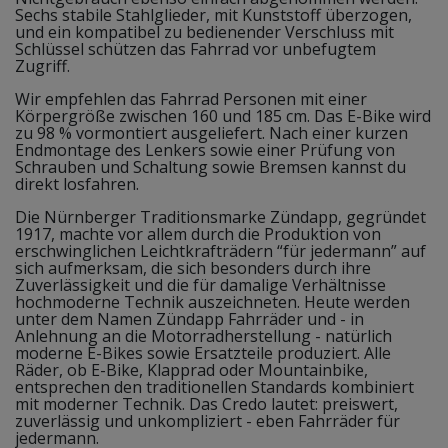
Sechs stabile Stahlglieder, mit Kunststoff überzogen,
und ein kompatibel zu bedienender Verschluss mit
Schlüssel schützen das Fahrrad vor unbefugtem
Zugriff.
Wir empfehlen das Fahrrad Personen mit einer
Körpergröße zwischen 160 und 185 cm. Das E-Bike wird
zu 98 % vormontiert ausgeliefert. Nach einer kurzen
Endmontage des Lenkers sowie einer Prüfung von
Schrauben und Schaltung sowie Bremsen kannst du
direkt losfahren.
Die Nürnberger Traditionsmarke Zündapp, gegründet
1917, machte vor allem durch die Produktion von
erschwinglichen Leichtkrafträdern “für jedermann” auf
sich aufmerksam, die sich besonders durch ihre
Zuverlässigkeit und die für damalige Verhältnisse
hochmoderne Technik auszeichneten. Heute werden
unter dem Namen Zündapp Fahrräder und - in
Anlehnung an die Motorradherstellung - natürlich
moderne E-Bikes sowie Ersatzteile produziert. Alle
Räder, ob E-Bike, Klapprad oder Mountainbike,
entsprechen den traditionellen Standards kombiniert
mit moderner Technik. Das Credo lautet: preiswert,
zuverlässig und unkompliziert - eben Fahrräder für
jedermann.