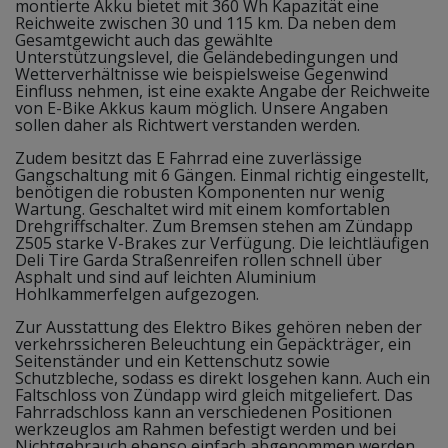
montierte Akku bietet mit 360 Wh Kapazität eine
Reichweite zwischen 30 und 115 km. Da neben dem
Gesamtgewicht auch das gewählte
Unterstützungslevel, die Geländebedingungen und
Wetterverhältnisse wie beispielsweise Gegenwind
Einfluss nehmen, ist eine exakte Angabe der Reichweite
von E-Bike Akkus kaum möglich. Unsere Angaben
sollen daher als Richtwert verstanden werden.
Zudem besitzt das E Fahrrad eine zuverlässige
Gangschaltung mit 6 Gängen. Einmal richtig eingestellt,
benötigen die robusten Komponenten nur wenig
Wartung. Geschaltet wird mit einem komfortablen
Drehgriffschalter. Zum Bremsen stehen am Zündapp
Z505 starke V-Brakes zur Verfügung. Die leichtläufigen
Deli Tire Garda Straßenreifen rollen schnell über
Asphalt und sind auf leichten Aluminium
Hohlkammerfelgen aufgezogen.
Zur Ausstattung des Elektro Bikes gehören neben der
verkehrssicheren Beleuchtung ein Gepäckträger, ein
Seitenständer und ein Kettenschutz sowie
Schutzbleche, sodass es direkt losgehen kann. Auch ein
Faltschloss von Zündapp wird gleich mitgeliefert. Das
Fahrradschloss kann an verschiedenen Positionen
werkzeuglos am Rahmen befestigt werden und bei
Nichtgebrauch ebenso einfach abgenommen werden.