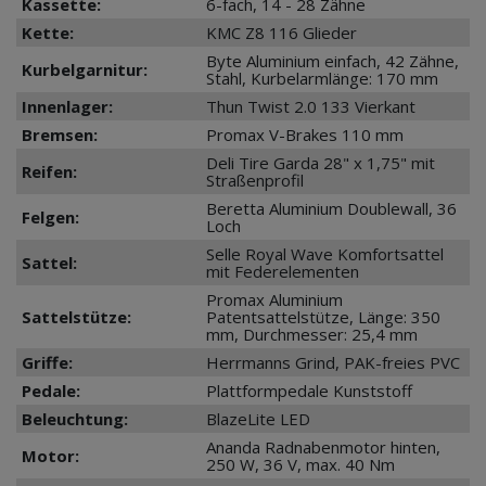
Kassette:
6-fach, 14 - 28 Zähne
Kette:
KMC Z8 116 Glieder
Byte Aluminium einfach, 42 Zähne,
Kurbelgarnitur:
Stahl, Kurbelarmlänge: 170 mm
Innenlager:
Thun Twist 2.0 133 Vierkant
Bremsen:
Promax V-Brakes 110 mm
Deli Tire Garda 28" x 1,75" mit
Reifen:
Straßenprofil
Beretta Aluminium Doublewall, 36
Felgen:
Loch
Selle Royal Wave Komfortsattel
Sattel:
mit Federelementen
Promax Aluminium
Sattelstütze:
Patentsattelstütze, Länge: 350
mm, Durchmesser: 25,4 mm
Griffe:
Herrmanns Grind, PAK-freies PVC
Pedale:
Plattformpedale Kunststoff
Beleuchtung:
BlazeLite LED
Ananda Radnabenmotor hinten,
Motor:
250 W, 36 V, max. 40 Nm