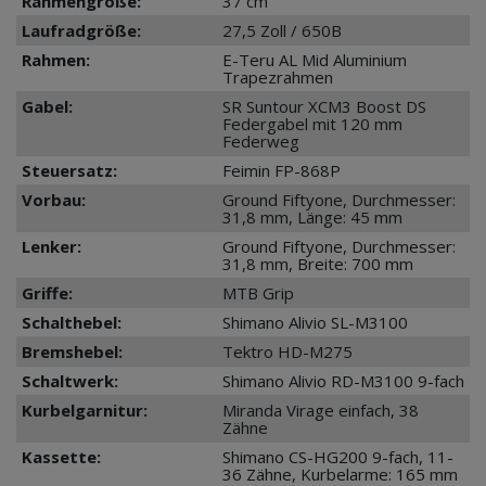
Rahmengröße:
37 cm
Laufradgröße:
27,5 Zoll / 650B
Rahmen:
E-Teru AL Mid Aluminium
Trapezrahmen
Gabel:
SR Suntour XCM3 Boost DS
Federgabel mit 120 mm
Federweg
Steuersatz:
Feimin FP-868P
Vorbau:
Ground Fiftyone, Durchmesser:
31,8 mm, Länge: 45 mm
Lenker:
Ground Fiftyone, Durchmesser:
31,8 mm, Breite: 700 mm
Griffe:
MTB Grip
Schalthebel:
Shimano Alivio SL-M3100
Bremshebel:
Tektro HD-M275
Schaltwerk:
Shimano Alivio RD-M3100 9-fach
Kurbelgarnitur:
Miranda Virage einfach, 38
Zähne
Kassette:
Shimano CS-HG200 9-fach, 11-
36 Zähne, Kurbelarme: 165 mm