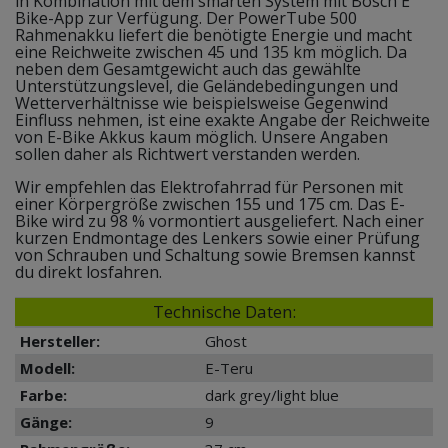
in Kombination mit dem smarten System mit Bosch E
Bike-App zur Verfügung. Der PowerTube 500
Rahmenakku liefert die benötigte Energie und macht
eine Reichweite zwischen 45 und 135 km möglich. Da
neben dem Gesamtgewicht auch das gewählte
Unterstützungslevel, die Geländebedingungen und
Wetterverhältnisse wie beispielsweise Gegenwind
Einfluss nehmen, ist eine exakte Angabe der Reichweite
von E-Bike Akkus kaum möglich. Unsere Angaben
sollen daher als Richtwert verstanden werden.
Wir empfehlen das Elektrofahrrad für Personen mit
einer Körpergröße zwischen 155 und 175 cm. Das E-
Bike wird zu 98 % vormontiert ausgeliefert. Nach einer
kurzen Endmontage des Lenkers sowie einer Prüfung
von Schrauben und Schaltung sowie Bremsen kannst
du direkt losfahren.
Technische Daten:
Hersteller:
Ghost
Modell:
E-Teru
Farbe:
dark grey/light blue
Gänge:
9