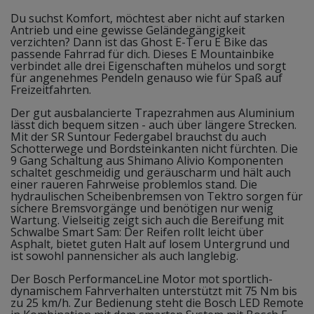
Du suchst Komfort, möchtest aber nicht auf starken
Antrieb und eine gewisse Geländegängigkeit
verzichten? Dann ist das Ghost E-Teru E Bike das
passende Fahrrad für dich. Dieses E Mountainbike
verbindet alle drei Eigenschaften mühelos und sorgt
für angenehmes Pendeln genauso wie für Spaß auf
Freizeitfahrten.
Der gut ausbalancierte Trapezrahmen aus Aluminium
lässt dich bequem sitzen - auch über längere Strecken.
Mit der SR Suntour Federgabel brauchst du auch
Schotterwege und Bordsteinkanten nicht fürchten. Die
9 Gang Schaltung aus Shimano Alivio Komponenten
schaltet geschmeidig und geräuscharm und hält auch
einer raueren Fahrweise problemlos stand. Die
hydraulischen Scheibenbremsen von Tektro sorgen für
sichere Bremsvorgänge und benötigen nur wenig
Wartung. Vielseitig zeigt sich auch die Bereifung mit
Schwalbe Smart Sam: Der Reifen rollt leicht über
Asphalt, bietet guten Halt auf losem Untergrund und
ist sowohl pannensicher als auch langlebig.
Der Bosch PerformanceLine Motor mot sportlich-
dynamischem Fahrverhalten unterstützt mit 75 Nm bis
zu 25 km/h. Zur Bedienung steht die Bosch LED Remote