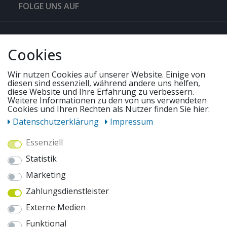
FOLGE UNS AUF
QUICKLINKS & TIPPS
Cookies
SERVICE
Wir nutzen Cookies auf unserer Website. Einige von
diesen sind essenziell, während andere uns helfen,
diese Website und Ihre Erfahrung zu verbessern.
Weitere Informationen zu den von uns verwendeten
UNSERE ANGEBOTE
Cookies und Ihren Rechten als Nutzer finden Sie hier:
Daten­schutz­erklärung
Impressum
ZAHLUNGSWEISEN
Essenziell
Statistik
WIR VERSENDEN MIT
Marketing
Zahlungsdienstleister
AUSZEICHNUNGEN & SICHERHEIT
Externe Medien
© 2026 pentagonsports.de
Funktional