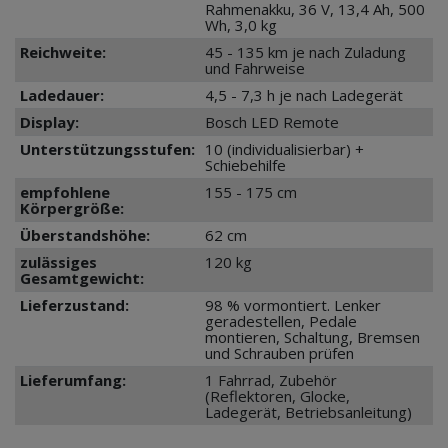
Rahmenakku, 36 V, 13,4 Ah, 500
Wh, 3,0 kg
Reichweite:
45 - 135 km je nach Zuladung
und Fahrweise
Ladedauer:
4,5 - 7,3 h je nach Ladegerät
Display:
Bosch LED Remote
Unterstützungsstufen:
10 (individualisierbar) +
Schiebehilfe
empfohlene
155 - 175 cm
Körpergröße:
Überstandshöhe:
62 cm
zulässiges
120 kg
Gesamtgewicht:
Lieferzustand:
98 % vormontiert. Lenker
geradestellen, Pedale
montieren, Schaltung, Bremsen
und Schrauben prüfen
Lieferumfang:
1 Fahrrad, Zubehör
(Reflektoren, Glocke,
Ladegerät, Betriebsanleitung)