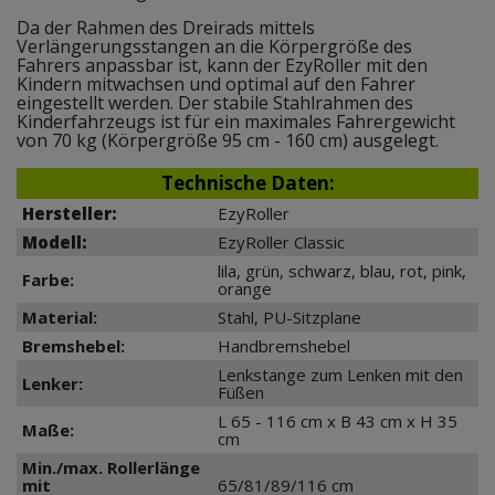
Da der Rahmen des Dreirads mittels
Verlängerungsstangen an die Körpergröße des
Fahrers anpassbar ist, kann der EzyRoller mit den
Kindern mitwachsen und optimal auf den Fahrer
eingestellt werden. Der stabile Stahlrahmen des
Kinderfahrzeugs ist für ein maximales Fahrergewicht
von 70 kg (Körpergröße 95 cm - 160 cm) ausgelegt.
Technische Daten:
Hersteller:
EzyRoller
Modell:
EzyRoller Classic
lila, grün, schwarz, blau, rot, pink,
Farbe:
orange
Material:
Stahl, PU-Sitzplane
Bremshebel:
Handbremshebel
Lenkstange zum Lenken mit den
Lenker:
Füßen
L 65 - 116 cm x B 43 cm x H 35
Maße:
cm
Min./max. Rollerlänge
mit
65/81/89/116 cm