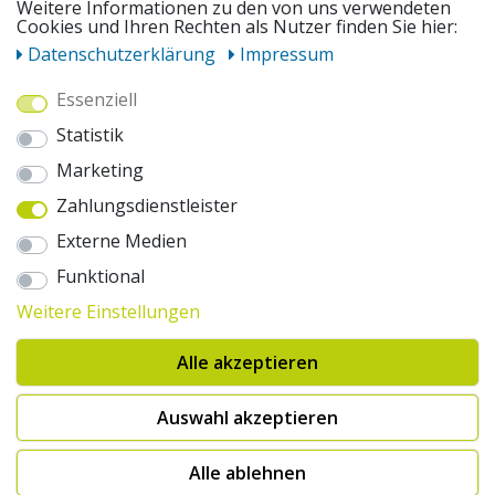
Weitere Informationen zu den von uns verwendeten
UNSERE ANGEBOTE
Cookies und Ihren Rechten als Nutzer finden Sie hier:
Daten­schutz­erklärung
Impressum
ZAHLUNGSWEISEN
Essenziell
Statistik
WIR VERSENDEN MIT
Marketing
Zahlungsdienstleister
AUSZEICHNUNGEN & SICHERHEIT
Externe Medien
© 2026 pentagonsports.de
Funktional
Pentagon Sports GmbH & Co. KG
Weitere Einstellungen
Daten­schutz­erklärung
Widerrufs­recht
AGB
Impressum
Hinweise zur Batterieentsorgung
Alle akzeptieren
Cookie-Einstellungen ändern
Erklärung zur Barrierefreiheit
* Alle Preise inkl. gesetzlicher Mehrwertsteuer zuzüglich Versandkosten. Die
Auswahl akzeptieren
durchgestrichenen Preise entsprechen der UVP des Herstellers. 1nur bei
Hinweis:("Innerhalb von 24h versandfertig" oder "Sofort verfügbar") |
2Versandkostenfrei nach Deutschland ab € 100,- Bestellwert.
Alle ablehnen