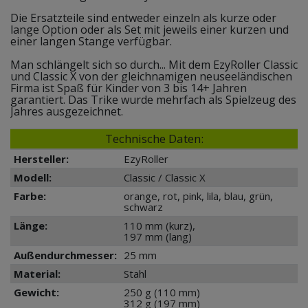
Die Ersatzteile sind entweder einzeln als kurze oder
lange Option oder als Set mit jeweils einer kurzen und
einer langen Stange verfügbar.
Man schlängelt sich so durch... Mit dem EzyRoller Classic
und Classic X von der gleichnamigen neuseeländischen
Firma ist Spaß für Kinder von 3 bis 14+ Jahren
garantiert. Das Trike wurde mehrfach als Spielzeug des
Jahres ausgezeichnet.
Technische Daten:
Hersteller:
EzyRoller
Modell:
Classic / Classic X
Farbe:
orange, rot, pink, lila, blau, grün,
schwarz
Länge:
110 mm (kurz),
197 mm (lang)
Außendurchmesser:
25 mm
Material:
Stahl
Gewicht:
250 g (110 mm)
312 g (197 mm)