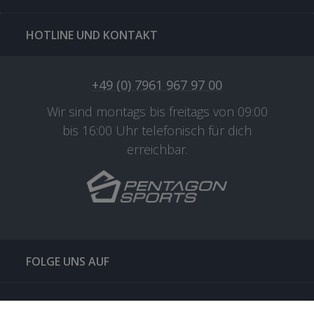
HOTLINE UND KONTAKT
+49 (0) 7961 967 97 00
Wir sind montags bis freitags von 09:00
bis 16:00 Uhr telefonisch für dich
erreichbar.
FOLGE UNS AUF
QUICKLINKS & TIPPS