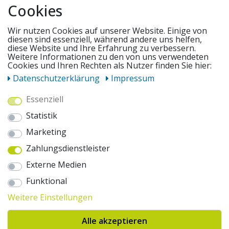
Cookies
SERVICE
Wir nutzen Cookies auf unserer Website. Einige von
diesen sind essenziell, während andere uns helfen,
diese Website und Ihre Erfahrung zu verbessern.
Weitere Informationen zu den von uns verwendeten
UNSERE ANGEBOTE
Cookies und Ihren Rechten als Nutzer finden Sie hier:
Daten­schutz­erklärung
Impressum
ZAHLUNGSWEISEN
Essenziell
Statistik
WIR VERSENDEN MIT
Marketing
Zahlungsdienstleister
AUSZEICHNUNGEN & SICHERHEIT
Externe Medien
© 2026 pentagonsports.de
Funktional
Pentagon Sports GmbH & Co. KG
Weitere Einstellungen
Daten­schutz­erklärung
Widerrufs­recht
AGB
Impressum
Hinweise zur Batterieentsorgung
Alle akzeptieren
Cookie-Einstellungen ändern
Erklärung zur Barrierefreiheit