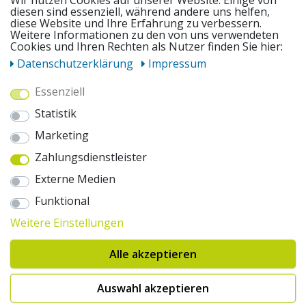
Wir nutzen Cookies auf unserer Website. Einige von
diesen sind essenziell, während andere uns helfen,
diese Website und Ihre Erfahrung zu verbessern.
UNSERE ANGEBOTE
Weitere Informationen zu den von uns verwendeten
Cookies und Ihren Rechten als Nutzer finden Sie hier:
Daten­schutz­erklärung
Impressum
ZAHLUNGSWEISEN
Essenziell
Statistik
WIR VERSENDEN MIT
Marketing
Zahlungsdienstleister
AUSZEICHNUNGEN & SICHERHEIT
Externe Medien
© 2026 pentagonsports.de
Funktional
Pentagon Sports GmbH & Co. KG
Weitere Einstellungen
Daten­schutz­erklärung
Widerrufs­recht
AGB
Impressum
Hinweise zur Batterieentsorgung
Alle akzeptieren
Cookie-Einstellungen ändern
Erklärung zur Barrierefreiheit
* Alle Preise inkl. gesetzlicher Mehrwertsteuer zuzüglich Versandkosten. Die
Auswahl akzeptieren
durchgestrichenen Preise entsprechen der UVP des Herstellers. 1nur bei
Hinweis:("Innerhalb von 24h versandfertig" oder "Sofort verfügbar") |