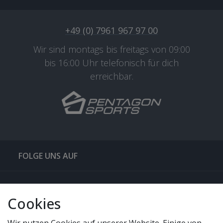
+49 (0) 7961 967 97 00
Wir sind montags bis freitags von 09:00
bis 16:00 Uhr telefonisch für dich
erreichbar.
FOLGE UNS AUF
QUICKLINKS & TIPPS
Cookies
SERVICE