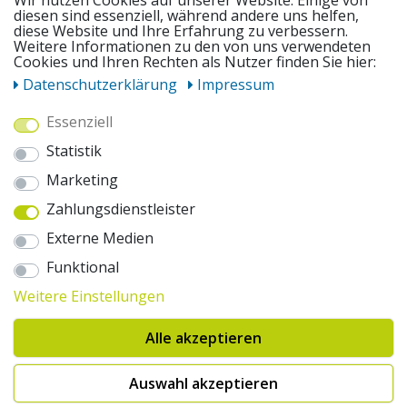
Wir nutzen Cookies auf unserer Website. Einige von
diesen sind essenziell, während andere uns helfen,
diese Website und Ihre Erfahrung zu verbessern.
UNSERE ANGEBOTE
Weitere Informationen zu den von uns verwendeten
Cookies und Ihren Rechten als Nutzer finden Sie hier:
Daten­schutz­erklärung
Impressum
ZAHLUNGSWEISEN
Essenziell
Statistik
WIR VERSENDEN MIT
Marketing
Zahlungsdienstleister
AUSZEICHNUNGEN & SICHERHEIT
Externe Medien
© 2026 pentagonsports.de
Funktional
Pentagon Sports GmbH & Co. KG
Weitere Einstellungen
Daten­schutz­erklärung
Widerrufs­recht
AGB
Impressum
Hinweise zur Batterieentsorgung
Alle akzeptieren
Cookie-Einstellungen ändern
Erklärung zur Barrierefreiheit
* Alle Preise inkl. gesetzlicher Mehrwertsteuer zuzüglich Versandkosten. Die
Auswahl akzeptieren
durchgestrichenen Preise entsprechen der UVP des Herstellers. 1nur bei
Hinweis:("Innerhalb von 24h versandfertig" oder "Sofort verfügbar") |