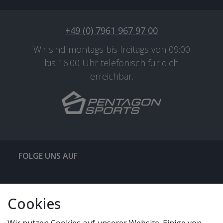
+49 (0) 7961 967 97 00
Wir sind montags bis freitags von 09:00
bis 16:00 Uhr telefonisch für dich
erreichbar.
FOLGE UNS AUF
QUICKLINKS & TIPPS
Cookies
SERVICE