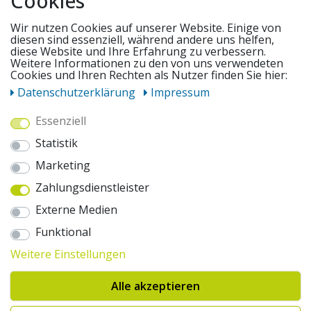
Cookies
SERVICE
Wir nutzen Cookies auf unserer Website. Einige von
diesen sind essenziell, während andere uns helfen,
diese Website und Ihre Erfahrung zu verbessern.
UNSERE ANGEBOTE
Weitere Informationen zu den von uns verwendeten
Cookies und Ihren Rechten als Nutzer finden Sie hier:
Daten­schutz­erklärung
Impressum
ZAHLUNGSWEISEN
Essenziell
Statistik
WIR VERSENDEN MIT
Marketing
Zahlungsdienstleister
AUSZEICHNUNGEN & SICHERHEIT
Externe Medien
© 2026 pentagonsports.de
Funktional
Pentagon Sports GmbH & Co. KG
Weitere Einstellungen
Daten­schutz­erklärung
Widerrufs­recht
AGB
Impressum
Hinweise zur Batterieentsorgung
Alle akzeptieren
Cookie-Einstellungen ändern
Erklärung zur Barrierefreiheit