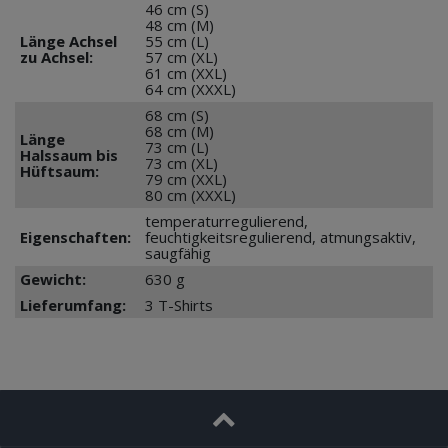
46 cm (S)
48 cm (M)
Länge Achsel
55 cm (L)
zu Achsel:
57 cm (XL)
61 cm (XXL)
64 cm (XXXL)
68 cm (S)
68 cm (M)
Länge
73 cm (L)
Halssaum bis
73 cm (XL)
Hüftsaum:
79 cm (XXL)
80 cm (XXXL)
temperaturregulierend,
Eigenschaften:
feuchtigkeitsregulierend, atmungsaktiv,
saugfähig
Gewicht:
630 g
Lieferumfang:
3 T-Shirts