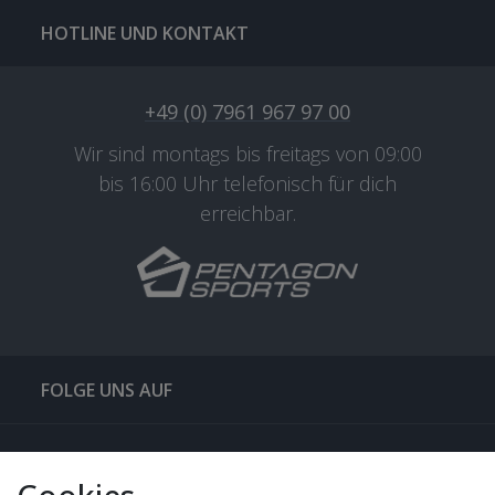
HOTLINE UND KONTAKT
+49 (0) 7961 967 97 00
Wir sind montags bis freitags von 09:00
bis 16:00 Uhr telefonisch für dich
erreichbar.
FOLGE UNS AUF
QUICKLINKS & TIPPS