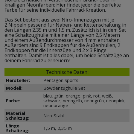
knalligen Neonfarben: Hier findet jeder die perfekte
Farbe für seine individuelle Fahrrad-Kreation.
Das Set besteht aus zwei Niro-Innenzügen mit je
2 Nippeln passend für Naben- und Kettenschaltung in
den Längen 2,35 m und 1,5 m. Zusätzlich ist in dem Set
eine Schaltzughülle mit einer Länge von 2,5 Metern
und einem Außendurchmesser von 4 mm enthalten.
Außerdem sind 9 Endkappen für die Außenhüllen, 2
Endkappen für die Innenzüge und 2 x 3 Ringe
enthalten. Damit ist alles dabei, um beide Schaltzüge an
deinem Fahrrad zu erneuern!
Technische Daten:
Hersteller:
Pentagon Sports
Modell:
Bowdenzughülle Set
blau, grün, orange, pink, rot, weiß,
Farbe:
schwarz, neongelb, neongrün, neonpink,
neonorange
Material
Niro-Stahl
Schaltzug:
Länge
1,5 m, 2,35 m
Schaltzug: