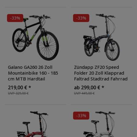
Farbe: beige
-33%
-33%
Galano GA260 26 Zoll
Zündapp ZF20 Speed
Mountainbike 160 - 185
Folder 20 Zoll Klapprad
cm MTB Hardtail
Faltrad Stadtrad Fahrrad
Fahrrad 21 Gänge V-
faltbar Klappfahrrad
219,00 € *
ab 299,00 € *
Brakes Jugendliche
StVZO
, Farbe: schwarz
UVP 329,00 €
UVP 449,00 €
unisex
, Farbe:
schwarz/grün
-33%