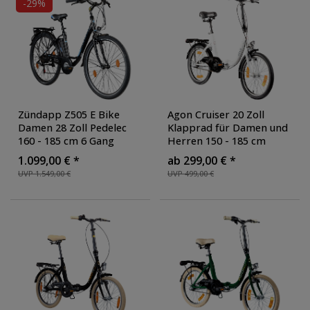
-29%
Federweg
Grundfarbe
Preis
Zündapp Z505 E Bike
Agon Cruiser 20 Zoll
Damen 28 Zoll Pedelec
Klapprad für Damen und
Radgröße
160 - 185 cm 6 Gang
Herren 150 - 185 cm
Damenfahrrad E Fahrrad
Klappfahrrad Faltrad
1.099,00 € *
ab 299,00 € *
Hollandrad mit Licht
,
StVZO Faltfahrrad
UVP 1.549,00 €
UVP 499,00 €
Farbe: schwarz/blau
Erwachsene tiefer
Einstieg
, Farbe: weiß