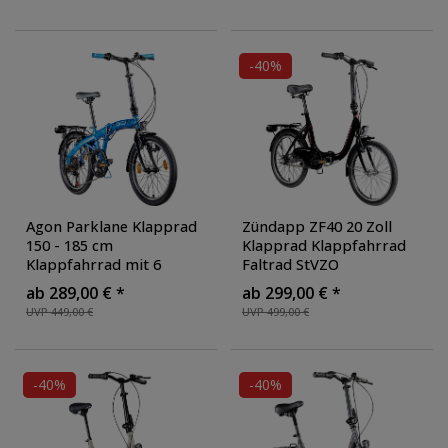
Erwachsene MTB
Erwachsene MTB
Hardtail 21 Gänge
, Farbe:
Hardtail 21 Gänge
, Farbe:
weiß/schwarz
schwarz/weiß
-40%
Agon Parklane Klapprad
Zündapp ZF40 20 Zoll
150 - 185 cm
Klapprad Klappfahrrad
Klappfahrrad mit 6
Faltrad StVZO
Gängen Fahrrad Faltrad
Faltfahrrad Erwachsene
ab 289,00 € *
ab 299,00 € *
mit Beleuchtung StVZO
Damen Herren tiefer
UVP 449,00 €
UVP 499,00 €
und Fahrradständer
,
Einstieg
, Farbe: schwarz
Farbe: blau
-40%
-40%