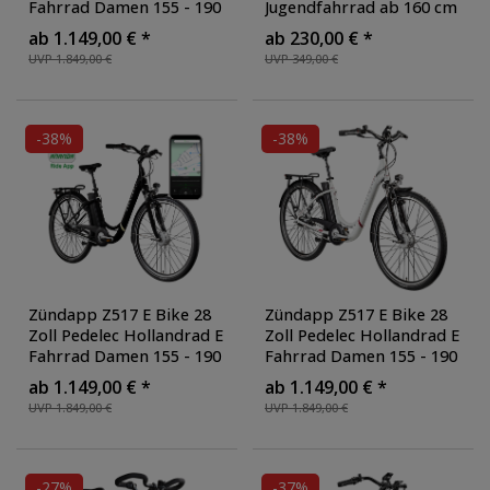
Fahrrad Damen 155 - 190
Jugendfahrrad ab 160 cm
cm mit 7 Gang
Fahrrad 26 Zoll für
ab 1.149,00 € *
ab 230,00 € *
Nabenschaltung Rücktritt
Mädchen Jungen oder
UVP 1.849,00 €
UVP 349,00 €
Citybike Nabenmotor
,
Erwachsene MTB
Farbe: elfenbein
Hardtail 21 Gänge
, Farbe:
schwarz/grün
-38%
-38%
Zündapp Z517 E Bike 28
Zündapp Z517 E Bike 28
Zoll Pedelec Hollandrad E
Zoll Pedelec Hollandrad E
Fahrrad Damen 155 - 190
Fahrrad Damen 155 - 190
cm mit 7 Gang
cm mit 7 Gang
ab 1.149,00 € *
ab 1.149,00 € *
Nabenschaltung Rücktritt
Nabenschaltung Rücktritt
UVP 1.849,00 €
UVP 1.849,00 €
Citybike Nabenmotor
,
Citybike Nabenmotor
,
Farbe: schwarz
Farbe: weiß/beere
-27%
-37%