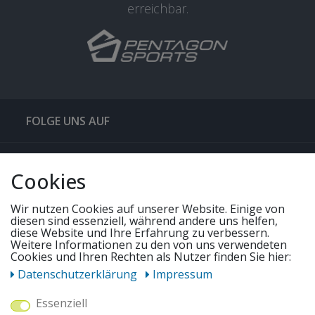
erreichbar.
FOLGE UNS AUF
QUICKLINKS & TIPPS
Cookies
SERVICE
Wir nutzen Cookies auf unserer Website. Einige von
diesen sind essenziell, während andere uns helfen,
diese Website und Ihre Erfahrung zu verbessern.
Weitere Informationen zu den von uns verwendeten
UNSERE ANGEBOTE
Cookies und Ihren Rechten als Nutzer finden Sie hier:
Daten­schutz­erklärung
Impressum
ZAHLUNGSWEISEN
Essenziell