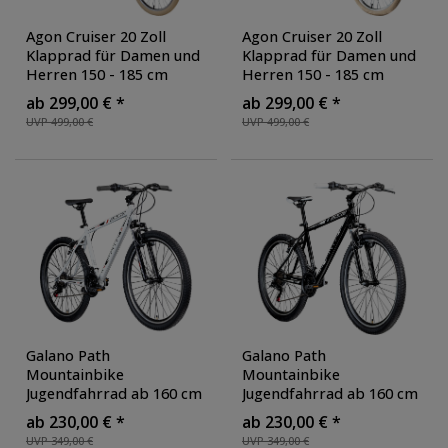
Agon Cruiser 20 Zoll
Agon Cruiser 20 Zoll
Klapprad für Damen und
Klapprad für Damen und
Herren 150 - 185 cm
Herren 150 - 185 cm
Klappfahrrad Faltrad
Klappfahrrad Faltrad
ab 299,00 € *
ab 299,00 € *
StVZO Faltfahrrad
StVZO Faltfahrrad
UVP 499,00 €
UVP 499,00 €
Erwachsene tiefer
Erwachsene tiefer
Einstieg
, Farbe: schwarz
Einstieg
, Farbe: grün
Galano Path
Galano Path
Mountainbike
Mountainbike
Jugendfahrrad ab 160 cm
Jugendfahrrad ab 160 cm
Fahrrad 26 Zoll für
Fahrrad 26 Zoll für
ab 230,00 € *
ab 230,00 € *
Mädchen Jungen oder
Mädchen Jungen oder
UVP 349,00 €
UVP 349,00 €