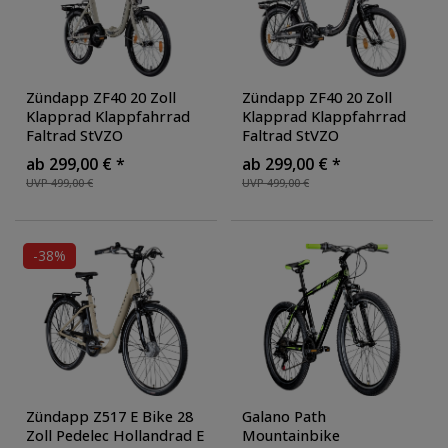
Zündapp ZF40 20 Zoll
Zündapp ZF40 20 Zoll
Klapprad Klappfahrrad
Klapprad Klappfahrrad
Faltrad StVZO
Faltrad StVZO
Faltfahrrad Erwachsene
Faltfahrrad Erwachsene
ab 299,00 € *
ab 299,00 € *
Damen Herren tiefer
Damen Herren tiefer
UVP 499,00 €
UVP 499,00 €
Einstieg
, Farbe: cream
Einstieg
, Farbe: grau
-38%
Zündapp Z517 E Bike 28
Galano Path
Zoll Pedelec Hollandrad E
Mountainbike