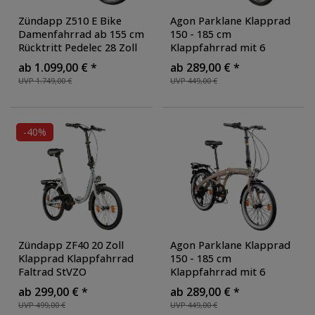
Zündapp Z510 E Bike
Agon Parklane Klapprad
Damenfahrrad ab 155 cm
150 - 185 cm
Rücktritt Pedelec 28 Zoll
Klappfahrrad mit 6
Fahrrad mit tiefem
Gängen Fahrrad Faltrad
ab 1.099,00 € *
ab 289,00 € *
Einstieg Hollandrad mit 3
mit Beleuchtung StVZO
UVP 1.749,00 €
UVP 449,00 €
Gang Nabenschaltung
und Fahrradständer
,
StVZO
, Farbe: weiß/grün
Farbe: grau
-40%
Zündapp ZF40 20 Zoll
Agon Parklane Klapprad
Klapprad Klappfahrrad
150 - 185 cm
Faltrad StVZO
Klappfahrrad mit 6
Faltfahrrad Erwachsene
Gängen Fahrrad Faltrad
ab 299,00 € *
ab 289,00 € *
Damen Herren tiefer
mit Beleuchtung StVZO
UVP 499,00 €
UVP 449,00 €
Einstieg
, Farbe: weiß
und Fahrradständer
,