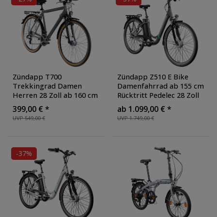
Zündapp T700
Zündapp Z510 E Bike
Trekkingrad Damen
Damenfahrrad ab 155 cm
Herren 28 Zoll ab 160 cm
Rücktritt Pedelec 28 Zoll
Fahrrad Trekking Rad 21
Fahrrad mit tiefem
399,00 € *
ab 1.099,00 € *
Gang StVZO
Einstieg Hollandrad mit 3
UVP 549,00 €
UVP 1.749,00 €
Trekkingbike
, Farbe:
Gang Nabenschaltung
grau
StVZO
, Farbe: grau/grün
-37%