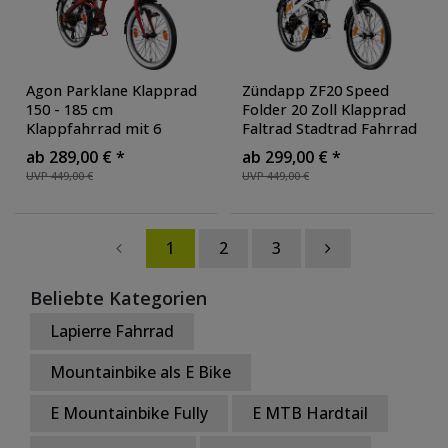
Agon Parklane Klapprad
Zündapp ZF20 Speed
150 - 185 cm
Folder 20 Zoll Klapprad
Klappfahrrad mit 6
Faltrad Stadtrad Fahrrad
Gängen Fahrrad Faltrad
faltbar Klappfahrrad
ab 289,00 € *
ab 299,00 € *
mit Beleuchtung StVZO
StVZO
, Farbe: weiß
UVP 449,00 €
UVP 449,00 €
und Fahrradständer
,
Farbe: rot
1
2
3
Beliebte Kategorien
Lapierre Fahrrad
Mountainbike als E Bike
E Mountainbike Fully
E MTB Hardtail