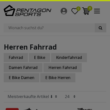
Filter
0
0
×
Fahrradtyp
Größe Laufrad
Herren Fahrrad
Rahmengröße
Fahrrad
E Bike
Kinderfahrrad
Hersteller
Damen Fahrrad
Herren Fahrrad
Bauart Rahmen
E Bike Damen
E Bike Herren
Anzahl Gänge
Material Rahmen
Geschlecht