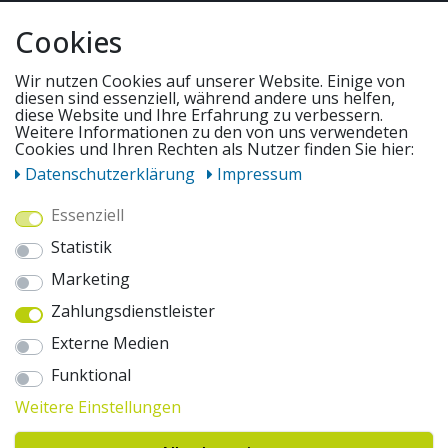
QUICKLINKS & TIPPS
Cookies
SERVICE
Wir nutzen Cookies auf unserer Website. Einige von
diesen sind essenziell, während andere uns helfen,
diese Website und Ihre Erfahrung zu verbessern.
Weitere Informationen zu den von uns verwendeten
UNSERE ANGEBOTE
Cookies und Ihren Rechten als Nutzer finden Sie hier:
Daten­schutz­erklärung
Impressum
ZAHLUNGSWEISEN
Essenziell
Statistik
WIR VERSENDEN MIT
Marketing
Zahlungsdienstleister
AUSZEICHNUNGEN & SICHERHEIT
Externe Medien
© 2026 pentagonsports.de
Funktional
Pentagon Sports GmbH & Co. KG
Weitere Einstellungen
Daten­schutz­erklärung
Widerrufs­recht
AGB
Impressum
Hinweise zur Batterieentsorgung