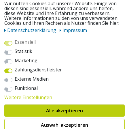
SERVICE
Wir nutzen Cookies auf unserer Website. Einige von
diesen sind essenziell, während andere uns helfen,
diese Website und Ihre Erfahrung zu verbessern.
Weitere Informationen zu den von uns verwendeten
UNSERE ANGEBOTE
Cookies und Ihren Rechten als Nutzer finden Sie hier:
Daten­schutz­erklärung
Impressum
ZAHLUNGSWEISEN
Essenziell
Statistik
WIR VERSENDEN MIT
Marketing
Zahlungsdienstleister
AUSZEICHNUNGEN & SICHERHEIT
Externe Medien
Funktional
© 2026 pentagonsports.de
Pentagon Sports GmbH & Co. KG
Weitere Einstellungen
Daten­schutz­erklärung
Widerrufs­recht
AGB
Impressum
Alle akzeptieren
Hinweise zur Batterieentsorgung
Cookie-Einstellungen ändern
Erklärung zur Barrierefreiheit
Auswahl akzeptieren
* Alle Preise inkl. gesetzlicher Mehrwertsteuer zuzüglich Versandkosten. Die