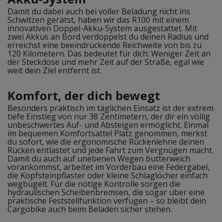
Damit du dabei auch bei voller Beladung nicht ins
Schwitzen gerätst, haben wir das R100 mit einem
innovativen Doppel-Akku-System ausgestattet. Mit
zwei Akkus an Bord verdoppelst du deinen Radius und
erreichst eine beeindruckende Reichweite von bis zu
120 Kilometern. Das bedeutet für dich: Weniger Zeit an
der Steckdose und mehr Zeit auf der Straße, egal wie
weit dein Ziel entfernt ist.
Komfort, der dich bewegt
Besonders praktisch im täglichen Einsatz ist der extrem
tiefe Einstieg von nur 38 Zentimetern, der dir ein völlig
unbeschwertes Auf- und Absteigen ermöglicht. Einmal
im bequemen Komfortsattel Platz genommen, merkst
du sofort, wie die ergonomische Rückenlehne deinen
Rücken entlastet und jede Fahrt zum Vergnügen macht.
Damit du auch auf unebenen Wegen butterweich
vorankommst, arbeitet im Vorderbau eine Federgabel,
die Kopfsteinpflaster oder kleine Schlaglöcher einfach
wegbügelt. Für die nötige Kontrolle sorgen die
hydraulischen Scheibenbremsen, die sogar über eine
praktische Feststellfunktion verfügen – so bleibt dein
Cargobike auch beim Beladen sicher stehen.