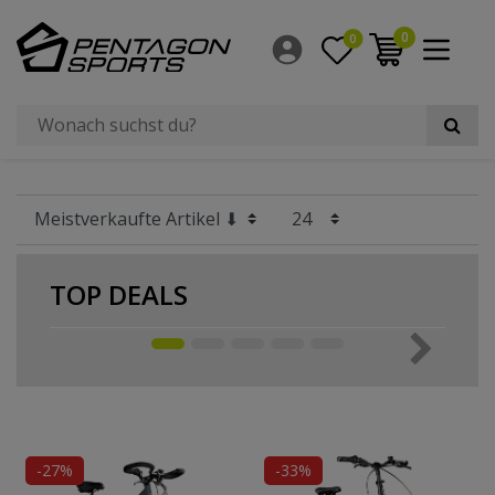
Filter
0
0
×
Fahrradtyp
Größe Laufrad
Rahmengröße
Hersteller
TOP DEALS
Bauart Rahmen
-42%
Anzahl Gänge
Material Rahmen
-27%
-33%
Geschlecht