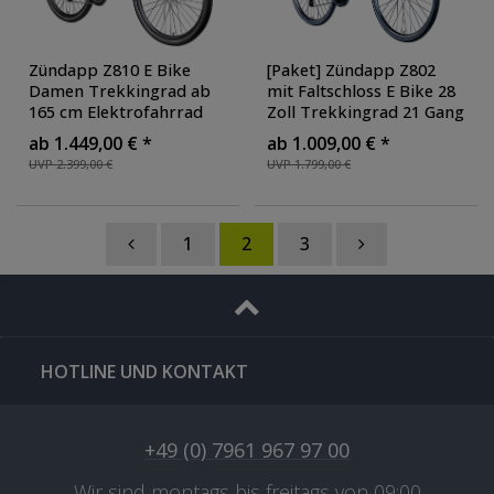
Zündapp Z810 E Bike
[Paket] Zündapp Z802
Damen Trekkingrad ab
mit Faltschloss E Bike 28
165 cm Elektrofahrrad
Zoll Trekkingrad 21 Gang
550 Wh Pedelec Trekking
Elektrofahrrad StVZO 155
ab 1.449,00 € *
ab 1.009,00 € *
Rad Fahrrad mit 8 Gang
- 185 cm Pedelec Elektro
UVP 2.399,00 €
UVP 1.799,00 €
und Beleuchtung StVZO
,
Trekking Fahrrad
,
Farbe: schwarz/rot
Ausführung: mit
Faltschloss
, Farbe:
schwarz/grau
1
2
3
HOTLINE UND KONTAKT
+49 (0) 7961 967 97 00
Wir sind montags bis freitags von 09:00