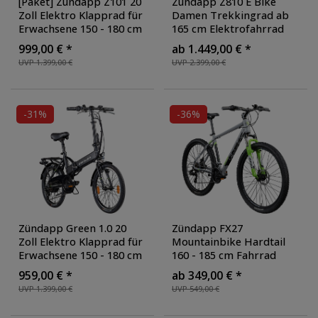
[Paket] Zündapp Z101 20
Zündapp Z810 E Bike
Zoll Elektro Klapprad für
Damen Trekkingrad ab
Erwachsene 150 - 180 cm
165 cm Elektrofahrrad
6 Gang E Klappfahrrad E
550 Wh Pedelec Trekking
999,00 € *
ab 1.449,00 € *
Bike Faltrad Pedelec
Rad Fahrrad mit 8 Gang
UVP 1.399,00 €
UVP 2.399,00 €
StVZO
, Farbe: schwarz
und Beleuchtung StVZO
,
matt
Farbe: schwarz/grau
-31%
-36%
Zündapp Green 1.0 20
Zündapp FX27
Zoll Elektro Klapprad für
Mountainbike Hardtail
Erwachsene 150 - 180 cm
160 - 185 cm Fahrrad
6 Gang E Klappfahrrad E
MTB 21 Gänge Mountain
959,00 € *
ab 349,00 € *
Bike Faltrad Pedelec
Bike für Erwachsene und
UVP 1.399,00 €
UVP 549,00 €
StVZO
, Farbe: schwarz
Jugendliche
, Farbe: grau
matt