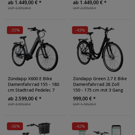
ab 1.449,00 € *
ab 1.449,00 € *
Rad Fahrrad mit 8 Gang
Rad Fahrrad mit 8 Gang
UVP 2.399,00 €
UVP 2.399,00 €
und Beleuchtung StVZO
,
und Beleuchtung StVZO
,
Farbe: grau
Farbe: türkisblau
-35%
-43%
Zündapp X600 E Bike
Zündapp Green 2.7 E Bike
Damenfahrrad 155 - 180
Damenfahrrad 28 Zoll
cm Stadtrad Pedelec 7
150 - 175 cm mit 3 Gang
Gang Shimano Schaltung
Nabenschaltung Rücktritt
ab 2.599,00 € *
999,00 € *
Cityrad mit Bosch
Pedelec Hollandrad
UVP 3.999,00 €
UVP 1.749,00 €
Mittelmotor Hollandrad
,
Citybike Nabenmotor
,
Farbe: grau/gelb
Farbe: schwarz/blau
-36%
-42%