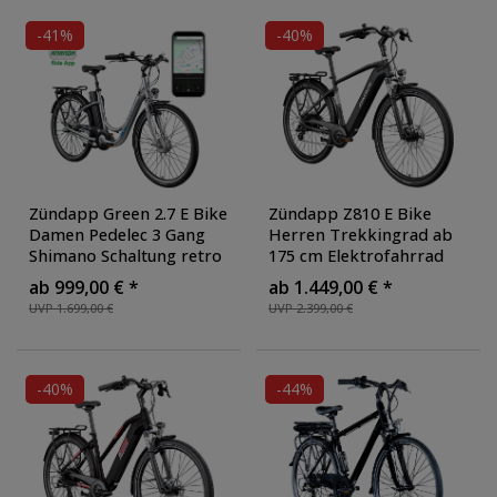
-41%
-40%
Zündapp Green 2.7 E Bike
Zündapp Z810 E Bike
Damen Pedelec 3 Gang
Herren Trekkingrad ab
Shimano Schaltung retro
175 cm Elektrofahrrad
26 Zoll Damenfahrrad
550 Wh Pedelec Trekking
ab 999,00 € *
ab 1.449,00 € *
Elektrofahrrad 140-165
Rad Fahrrad mit 8 Gang
UVP 1.699,00 €
UVP 2.399,00 €
cm StVZO Hollandrad
,
und Beleuchtung StVZO
,
Farbe: grau
Farbe: schwarz
-40%
-44%