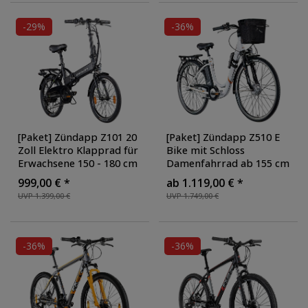
-29%
-36%
[Paket] Zündapp Z101 20
[Paket] Zündapp Z510 E
Zoll Elektro Klapprad für
Bike mit Schloss
Erwachsene 150 - 180 cm
Damenfahrrad ab 155 cm
6 Gang E Klappfahrrad E
Rücktritt Pedelec 28 Zoll
999,00 € *
ab 1.119,00 € *
Bike Faltrad Pedelec
Fahrrad mit tiefem
UVP 1.399,00 €
UVP 1.749,00 €
StVZO
, Farbe: schwarz
Einstieg Hollandrad mit 3
Gang Nabenschaltung
StVZO
, Ausführung: mit
Faltschloss
, Farbe:
-36%
-36%
weiß/orange