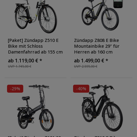
[Paket] Zündapp Z510 E
Zündapp Z808 E Bike
Bike mit Schloss
Mountainbike 29" für
Damenfahrrad ab 155 cm
Herren ab 160 cm
Rücktritt Pedelec 28 Zoll
Pedelec 10 Gang
ab 1.119,00 € *
ab 1.499,00 € *
Fahrrad mit tiefem
Elektrofahrrad 540Wh
UVP 1.749,00 €
UVP 2.599,00 €
Einstieg Hollandrad mit 3
Scheibenbremsen
, Farbe:
Gang Nabenschaltung
schwarz/gelb
StVZO
, Ausführung: mit
Faltschloss
, Farbe:
-29%
-40%
weiß/grün