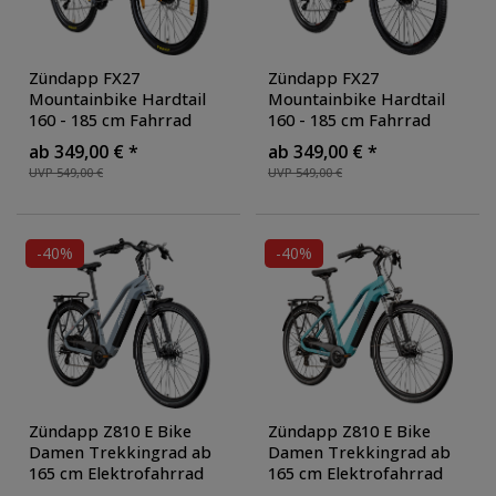
Zündapp FX27
Zündapp FX27
Mountainbike Hardtail
Mountainbike Hardtail
160 - 185 cm Fahrrad
160 - 185 cm Fahrrad
MTB 21 Gänge Mountain
MTB 21 Gänge Mountain
ab 349,00 € *
ab 349,00 € *
Bike für Erwachsene und
Bike für Erwachsene und
UVP 549,00 €
UVP 549,00 €
Jugendliche
, Farbe:
Jugendliche
, Farbe:
grau/orange
schwarz/rot
-40%
-40%
Zündapp Z810 E Bike
Zündapp Z810 E Bike
Damen Trekkingrad ab
Damen Trekkingrad ab
165 cm Elektrofahrrad
165 cm Elektrofahrrad
550 Wh Pedelec Trekking
550 Wh Pedelec Trekking