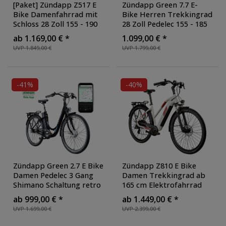
[Paket] Zündapp Z517 E
Zündapp Green 7.7 E-
Bike Damenfahrrad mit
Bike Herren Trekkingrad
Schloss 28 Zoll 155 - 190
28 Zoll Pedelec 155 - 185
cm mit 7 Gang
cm Trekkingbike mit 21
ab 1.169,00 € *
1.099,00 € *
Nabenschaltung Rücktritt
Gang E Fahrrad StVZO
UVP 1.849,00 €
UVP 1.799,00 €
Pedelec Hollandrad
Tourenrad
, Farbe:
Citybike Nabenmotor
,
grau/blau
Ausführung: mit
Faltschloss
, Farbe:
-41%
-40%
schwarz
Zündapp Green 2.7 E Bike
Zündapp Z810 E Bike
Damen Pedelec 3 Gang
Damen Trekkingrad ab
Shimano Schaltung retro
165 cm Elektrofahrrad
26 Zoll Damenfahrrad
550 Wh Pedelec Trekking
ab 999,00 € *
ab 1.449,00 € *
Elektrofahrrad 140-165
Rad Fahrrad mit 8 Gang
UVP 1.699,00 €
UVP 2.399,00 €
cm StVZO Hollandrad
,
und Beleuchtung StVZO
,
Farbe: schwarz/blau
Farbe: antique white