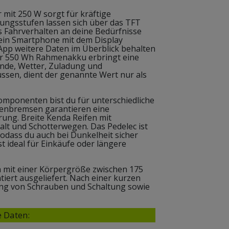
mit 250 W sorgt für kräftige
ungsstufen lassen sich über das TFT
s Fahrverhalten an deine Bedürfnisse
dein Smartphone mit dem Display
App weitere Daten im Überblick behalten
er 550 Wh Rahmenakku erbringt eine
ände, Wetter, Zuladung und
ussen, dient der genannte Wert nur als
mponenten bist du für unterschiedliche
ibenbremsen garantieren eine
rung. Breite Kenda Reifen mit
halt und Schotterwegen. Das Pedelec ist
odass du auch bei Dunkelheit sicher
t ideal für Einkäufe oder längere
 mit einer Körpergröße zwischen 175
iert ausgeliefert. Nach einer kurzen
ng von Schrauben und Schaltung sowie
 Daten: