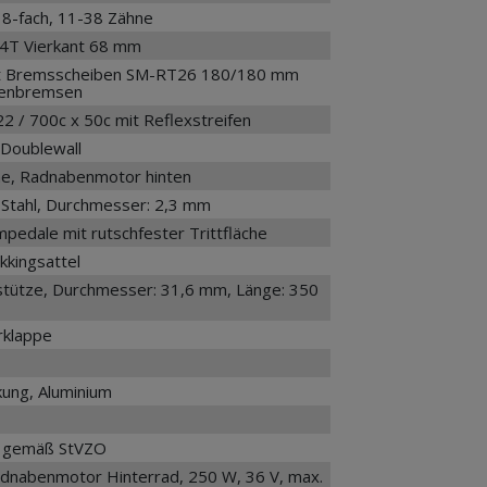
8-fach, 11-38 Zähne
24T Vierkant 68 mm
t Bremsscheiben SM-RT26 180/180 mm
ibenbremsen
 / 700c x 50c mit Reflexstreifen
Doublewall
ne, Radnabenmotor hinten
r Stahl, Durchmesser: 2,3 mm
mpedale mit rutschfester Trittfläche
kkingsattel
tütze, Durchmesser: 31,6 mm, Länge: 350
rklappe
ung, Aluminium
, gemäß StVZO
nabenmotor Hinterrad, 250 W, 36 V, max.