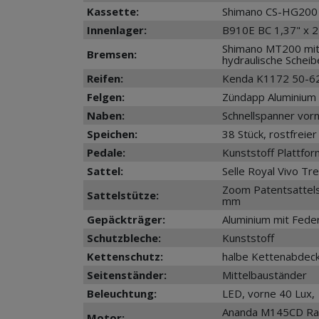
Kassette:
Shimano CS-HG200 
Innenlager:
B910E BC 1,37" x 
Shimano MT200 mi
Bremsen:
hydraulische Sche
Reifen:
Kenda K1172 50-622
Felgen:
Zündapp Aluminium 
Naben:
Schnellspanner vor
Speichen:
38 Stück, rostfreie
Pedale:
Kunststoff Plattfor
Sattel:
Selle Royal Vivo Tre
Zoom Patentsattels
Sattelstütze:
mm
Gepäckträger:
Aluminium mit Fede
Schutzbleche:
Kunststoff
Kettenschutz:
halbe Kettenabdeck
Seitenständer:
Mittelbauständer
Beleuchtung:
LED, vorne 40 Lux
Ananda M145CD Rad
Motor: