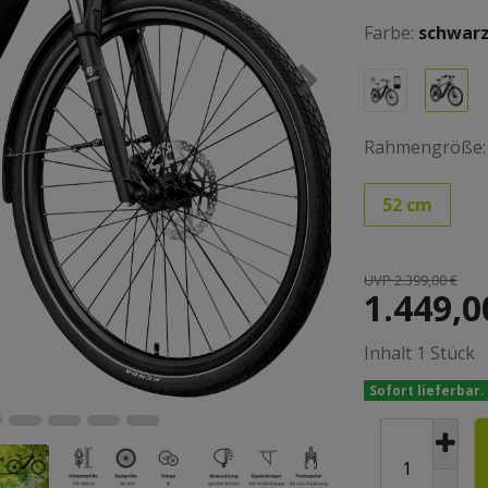
Farbe:
schwar
Rahmengröße:
52 cm
UVP 2.399,00 €
1.449,0
Inhalt
1
Stück
Sofort lieferbar.