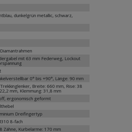
ntblau, dunkelgrün metallic, schwarz,
 Diamantrahmen
ergabel mit 63 mm Federweg, Lockout
Vorspannung
t
kelverstellbar 0° bis +90°, Länge: 90 mm
rekkinglenker, Breite: 660 mm, Rise: 38
22,2 mm, Klemmung: 31,8 mm
toff, ergonomisch geformt
lthebel
minium Dreifingertyp
M310 8-fach
38 Zähne, Kurbelarme: 170 mm