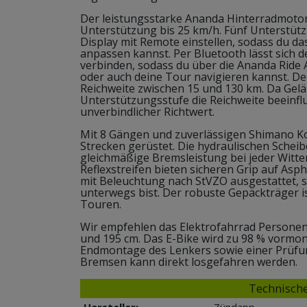
Der leistungsstarke Ananda Hinterradmotor 
Unterstützung bis 25 km/h. Fünf Unterstütz
Display mit Remote einstellen, sodass du da
anpassen kannst. Per Bluetooth lässt sich 
verbinden, sodass du über die Ananda Ride 
oder auch deine Tour navigieren kannst. D
Reichweite zwischen 15 und 130 km. Da Gel
Unterstützungsstufe die Reichweite beeinfl
unverbindlicher Richtwert.
Mit 8 Gängen und zuverlässigen Shimano Ko
Strecken gerüstet. Die hydraulischen Sche
gleichmäßige Bremsleistung bei jeder Witte
Reflexstreifen bieten sicheren Grip auf Asp
mit Beleuchtung nach StVZO ausgestattet, s
unterwegs bist. Der robuste Gepäckträger is
Touren.
Wir empfehlen das Elektrofahrrad Personen
und 195 cm. Das E-Bike wird zu 98 % vormont
Endmontage des Lenkers sowie einer Prüfu
Bremsen kann direkt losgefahren werden.
Technische
Hersteller:
Zündapp