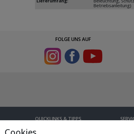
Lieferumfang:
Beleuchtung, Schut
Betriebsanleitung)
FOLGE UNS AUF
QUICKLINKS & TIPPS
SERVI
Cookies
Kunden-Login
Hilfe 