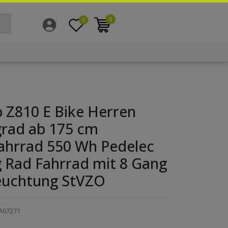
0
0
 Z810 E Bike Herren
grad ab 175 cm
fahrrad 550 Wh Pedelec
g Rad Fahrrad mit 8 Gang
euchtung StVZO
A07271