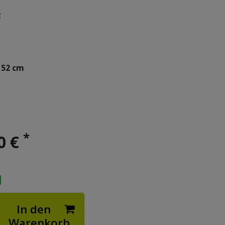
z
52 cm
*
0 €
In den
Warenkorb