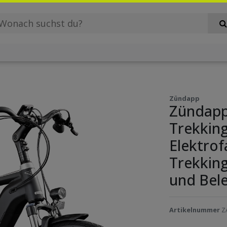
Zündapp
Zündapp
Trekkin
Elektro
Trekkin
und Bel
Artikelnummer
Z