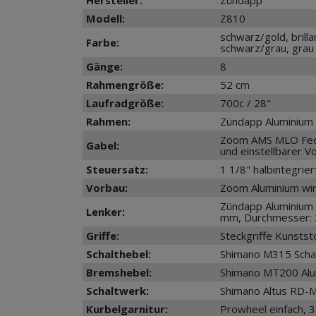
Modell:
Z810
schwarz/gold, brilla
Farbe:
schwarz/grau, grau
Gänge:
8
Rahmengröße:
52 cm
Laufradgröße:
700c / 28"
Rahmen:
Zündapp Aluminium
Zoom AMS MLO Fed
Gabel:
und einstellbarer 
Steuersatz:
1 1/8" halbintegrier
Vorbau:
Zoom Aluminium win
Zündapp Aluminium T
Lenker:
mm, Durchmesser: 
Griffe:
Steckgriffe Kunsts
Schalthebel:
Shimano M315 Scha
Bremshebel:
Shimano MT200 Alu
Schaltwerk:
Shimano Altus RD-
Kurbelgarnitur:
Prowheel einfach, 