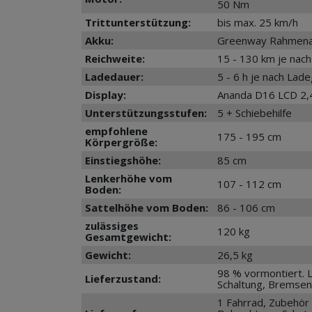
50 Nm
Trittunterstützung:
bis max. 25 km/h
Akku:
Greenway Rahmenakk
Reichweite:
15 - 130 km je nac
Ladedauer:
5 - 6 h je nach Lad
Display:
Ananda D16 LCD 2,4
Unterstützungsstufen:
5 + Schiebehilfe
empfohlene
175 - 195 cm
Körpergröße:
Einstiegshöhe:
85 cm
Lenkerhöhe vom
107 - 112 cm
Boden:
Sattelhöhe vom Boden:
86 - 106 cm
zulässiges
120 kg
Gesamtgewicht:
Gewicht:
26,5 kg
98 % vormontiert. 
Lieferzustand:
Schaltung, Bremsen
1 Fahrrad, Zubehör 