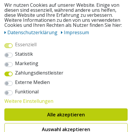
SERVICE
Wir nutzen Cookies auf unserer Website. Einige von
diesen sind essenziell, während andere uns helfen,
diese Website und Ihre Erfahrung zu verbessern.
UNSERE ANGEBOTE
Weitere Informationen zu den von uns verwendeten
Cookies und Ihren Rechten als Nutzer finden Sie hier:
Daten­schutz­erklärung
Impressum
ZAHLUNGSWEISEN
Essenziell
Statistik
WIR VERSENDEN MIT
Marketing
Zahlungsdienstleister
AUSZEICHNUNGEN & SICHERHEIT
Externe Medien
© 2026 pentagonsports.de
Funktional
Pentagon Sports GmbH & Co. KG
Weitere Einstellungen
Daten­schutz­erklärung
Widerrufs­recht
AGB
Impressum
Hinweise zur Batterieentsorgung
Alle akzeptieren
Cookie-Einstellungen ändern
Erklärung zur Barrierefreiheit
* Alle Preise inkl. gesetzlicher Mehrwertsteuer zuzüglich Versandkosten. Die
Auswahl akzeptieren
durchgestrichenen Preise entsprechen der UVP des Herstellers. 1nur bei