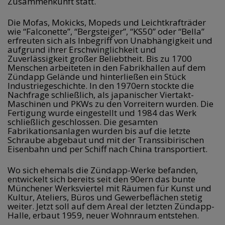
Zusammenkunft statt.
Die Mofas, Mokicks, Mopeds und Leichtkrafträder 
wie “Falconette”, “Bergsteiger”, “KS50” oder “Bella” 
erfreuten sich als Inbegriff von Unabhängigkeit und 
aufgrund ihrer Erschwinglichkeit und 
Zuverlässigkeit großer Beliebtheit. Bis zu 1700 
Menschen arbeiteten in den Fabrikhallen auf dem 
Zündapp Gelände und hinterließen ein Stück 
Industriegeschichte. In den 1970ern stockte die 
Nachfrage schließlich, als japanischer Viertakt-
Maschinen und PKWs zu den Vorreitern wurden. Die 
Fertigung wurde eingestellt und 1984 das Werk 
schließlich geschlossen. Die gesamten 
Fabrikationsanlagen wurden bis auf die letzte 
Schraube abgebaut und mit der Transsibirischen 
Eisenbahn und per Schiff nach China transportiert.
Wo sich ehemals die Zündapp-Werke befanden, 
entwickelt sich bereits seit den 90ern das bunte 
Münchener Werksviertel mit Räumen für Kunst und 
Kultur, Ateliers, Büros und Gewerbeflächen stetig 
weiter. Jetzt soll auf dem Areal der letzten Zündapp-
Halle, erbaut 1959, neuer Wohnraum entstehen. 