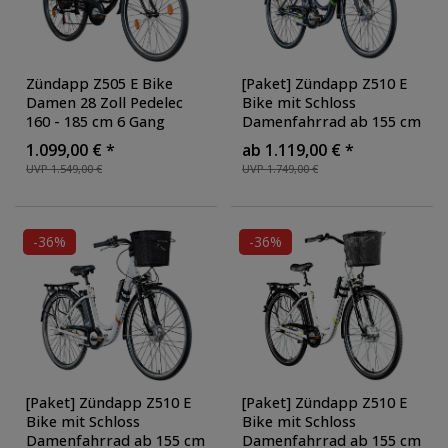
Federweg
Zündapp Z505 E Bike
[Paket] Zündapp Z510 E
Grundfarbe
Damen 28 Zoll Pedelec
Bike mit Schloss
160 - 185 cm 6 Gang
Damenfahrrad ab 155 cm
Preis
Damenfahrrad E Fahrrad
Rücktritt Pedelec 28 Zoll
1.099,00 € *
ab 1.119,00 € *
Hollandrad mit Licht
,
Fahrrad mit tiefem
UVP 1.549,00 €
UVP 1.749,00 €
Farbe: schwarz/blau
Einstieg Hollandrad mit 3
Radgröße
Gang Nabenschaltung
StVZO
, Ausführung: mit
Faltschloss
, Farbe:
-36%
-36%
grau/grün
[Paket] Zündapp Z510 E
[Paket] Zündapp Z510 E
Bike mit Schloss
Bike mit Schloss
Damenfahrrad ab 155 cm
Damenfahrrad ab 155 cm