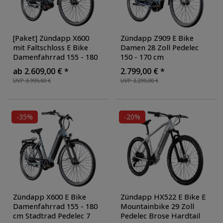
[Paket] Zündapp X600
Zündapp Z909 E Bike
mit Faltschloss E Bike
Damen 28 Zoll Pedelec
Damenfahrrad 155 - 180
150 - 170 cm
cm Stadtrad Pedelec 7
Elektrofahrrad Bosch
ab 2.609,00 € *
2.799,00 € *
Gang Shimano Schaltung
Damenfahrrad mit 7
UVP 3.999,00 €
UVP 3.299,00 €
Cityrad mit Bosch
Gang Schaltung E Fahrrad
Mittelmotor Hollandrad
,
Hollandrad
, Farbe: grau
Ausführung: mit
Faltschloss
, Farbe:
-35%
-20%
grau/blau
Zündapp X600 E Bike
Zündapp HX522 E Bike E
Damenfahrrad 155 - 180
Mountainbike 29 Zoll
cm Stadtrad Pedelec 7
Pedelec Brose Hardtail