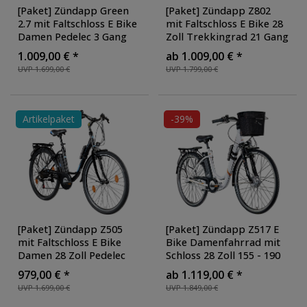
[Paket] Zündapp Green
[Paket] Zündapp Z802
2.7 mit Faltschloss E Bike
mit Faltschloss E Bike 28
Damen Pedelec 3 Gang
Zoll Trekkingrad 21 Gang
Shimano Schaltung retro
Elektrofahrrad StVZO 155
1.009,00 € *
ab 1.009,00 € *
28 Zoll Damenfahrrad
- 185 cm Pedelec Elektro
UVP 1.699,00 €
UVP 1.799,00 €
Elektrofahrrad 150-175
Trekking Fahrrad
,
cm StVZO Hollandrad
,
Ausführung: mit
Ausführung: mit
Faltschloss
, Farbe:
Faltschloss
, Farbe:
weiß/grau
Artikelpaket
-39%
schwarz/blau
[Paket] Zündapp Z505
[Paket] Zündapp Z517 E
mit Faltschloss E Bike
Bike Damenfahrrad mit
Damen 28 Zoll Pedelec
Schloss 28 Zoll 155 - 190
160 - 185 cm 6 Gang
cm mit 7 Gang
979,00 € *
ab 1.119,00 € *
Damenfahrrad E Fahrrad
Nabenschaltung Rücktritt
UVP 1.699,00 €
UVP 1.849,00 €
Hollandrad mit Licht
,
Pedelec Hollandrad