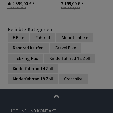
Gang Shimano Schaltung
MTB Fahrrad Elektro
ab 2.599,00 € *
3.199,00 € *
Cityrad mit Bosch
Fahrräder 12 Gang 522
UVP 3.999,00 €
UVP 3.999,00 €
Mittelmotor Hollandrad
,
Wh Akku
, Farbe: silber
Farbe: grau/blau
Beliebte Kategorien
E Bike
Fahrrad
Mountainbike
Rennrad kaufen
Gravel Bike
Trekking Rad
Kinderfahrrad 12 Zoll
Kinderfahrrad 14 Zoll
Kinderfahrrad 18 Zoll
Crossbike
HOTLINE UND KONTAKT