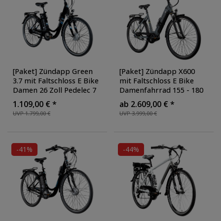
[Paket] Zündapp Green
[Paket] Zündapp X600
3.7 mit Faltschloss E Bike
mit Faltschloss E Bike
Damen 26 Zoll Pedelec 7
Damenfahrrad 155 - 180
Gang Elektrofahrrad ab
cm Stadtrad Pedelec 7
1.109,00 € *
ab 2.609,00 € *
140 cm Damenfahrrad
Gang Shimano Schaltung
UVP 1.799,00 €
UVP 3.999,00 €
retro Hollandrad mit
Cityrad mit Bosch
Nabenschaltung
,
Mittelmotor Hollandrad
,
Ausführung: mit
Ausführung: mit
Faltschloss
, Farbe:
Faltschloss
, Farbe:
-41%
-44%
schwarz/blau
grau/gelb