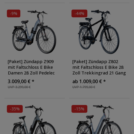
Ausführung: mit
Citybike Nabenmotor
,
Faltschloss
, Farbe:
Ausführung: mit
schwarz/blau
Faltschloss
, Farbe:
-9%
-44%
weiß/orange
[Paket] Zündapp Z909
[Paket] Zündapp Z802
mit Faltschloss E Bike
mit Faltschloss E Bike 28
Damen 28 Zoll Pedelec
Zoll Trekkingrad 21 Gang
150 - 170 cm
Elektrofahrrad StVZO 155
3.009,00 € *
ab 1.009,00 € *
Elektrofahrrad Bosch
- 185 cm Pedelec Elektro
UVP 3.299,00 €
UVP 1.799,00 €
Damenfahrrad mit 7
Trekking Fahrrad
,
Gang Schaltung E Fahrrad
Ausführung: mit
Hollandrad
, Ausführung:
Faltschloss
, Farbe:
mit Faltschloss
, Farbe:
schwarz/grau
-35%
-15%
grau