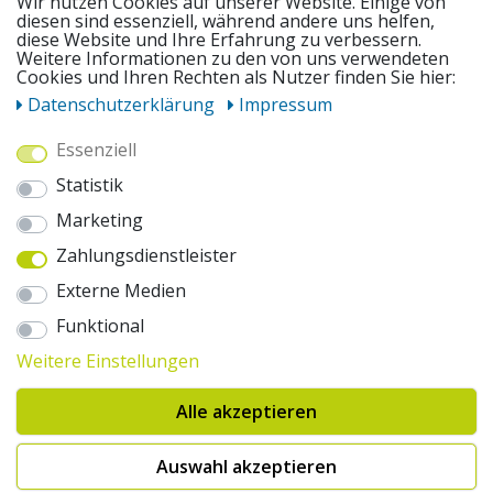
Wir nutzen Cookies auf unserer Website. Einige von
diesen sind essenziell, während andere uns helfen,
diese Website und Ihre Erfahrung zu verbessern.
Weitere Informationen zu den von uns verwendeten
UNSERE ANGEBOTE
Cookies und Ihren Rechten als Nutzer finden Sie hier:
Daten­schutz­erklärung
Impressum
ZAHLUNGSWEISEN
Essenziell
Statistik
WIR VERSENDEN MIT
Marketing
Zahlungsdienstleister
AUSZEICHNUNGEN & SICHERHEIT
Externe Medien
© 2026 pentagonsports.de
Funktional
Pentagon Sports GmbH & Co. KG
Weitere Einstellungen
Daten­schutz­erklärung
Widerrufs­recht
AGB
Impressum
Hinweise zur Batterieentsorgung
Alle akzeptieren
Cookie-Einstellungen ändern
Erklärung zur Barrierefreiheit
* Alle Preise inkl. gesetzlicher Mehrwertsteuer zuzüglich Versandkosten. Die
Auswahl akzeptieren
durchgestrichenen Preise entsprechen der UVP des Herstellers. 1nur bei
Hinweis:("Innerhalb von 24h versandfertig" oder "Sofort verfügbar") |