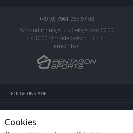
+49 (0) 7961 967 97 00
Wir sind montags bis freitags von 09:00
bis 16:00 Uhr telefonisch für dich
erreichbar.
FOLGE UNS AUF
QUICKLINKS & TIPPS
Cookies
SERVICE