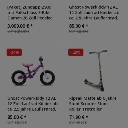
[Paket] Zündapp Z909
Ghost Powerkiddy 12 AL
mit Faltschloss E Bike
12 Zoll Laufrad Kinder ab
Damen 28 Zoll Pedelec
ca. 2,5 Jahre Lauflernrad
,
150 - 170 cm
Farbe: grün
3.009,00 € *
85,00 € *
Elektrofahrrad Bosch
UVP 3.299,00 €
UVP 129,00 €
Damenfahrrad mit 7
Gang Schaltung E Fahrrad
Hollandrad
, Ausführung:
mit Faltschloss
, Farbe:
-34%
-28%
grau
Ghost Powerkiddy 12 AL
Riprail Matte ab 6 Jahre
12 Zoll Laufrad Kinder ab
Stunt Scooter Stunt
ca. 2,5 Jahre Lauflernrad
,
Roller Tretroller
Farbe: lila
Kinderroller Cityroller
85,00 € *
71,90 € *
Skater Roller Freestyle
UVP 129,00 €
UVP 99,90 €
für Tricks Kickscooter
,