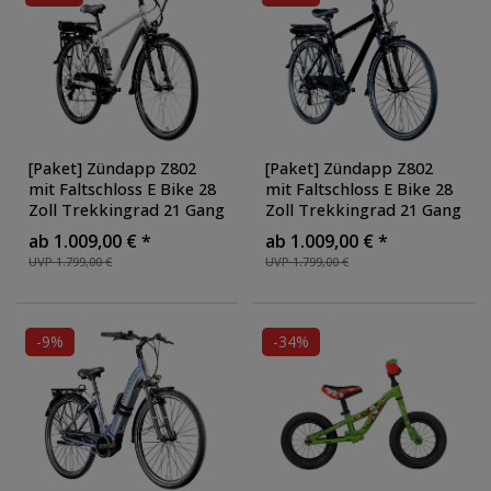
[Paket] Zündapp Z802
[Paket] Zündapp Z802
mit Faltschloss E Bike 28
mit Faltschloss E Bike 28
Zoll Trekkingrad 21 Gang
Zoll Trekkingrad 21 Gang
Elektrofahrrad StVZO 155
Elektrofahrrad StVZO 155
ab 1.009,00 € *
ab 1.009,00 € *
- 185 cm Pedelec Elektro
- 185 cm Pedelec Elektro
UVP 1.799,00 €
UVP 1.799,00 €
Trekking Fahrrad
,
Trekking Fahrrad
,
Ausführung: mit
Ausführung: mit
Faltschloss
, Farbe:
Faltschloss
, Farbe:
weiß/grau
schwarz/grau
-9%
-34%