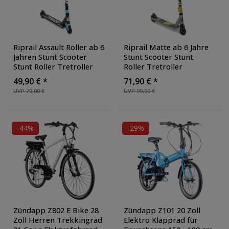
Riprail Assault Roller ab 6
Riprail Matte ab 6 Jahre
Jahren Stunt Scooter
Stunt Scooter Stunt
Stunt Roller Tretroller
Roller Tretroller
Kinderroller Cityroller
Kinderroller Cityroller
49,90 € *
71,90 € *
Skater Roller Freestyle
Skater Roller Freestyle
UVP 79,00 €
UVP 99,90 €
für Tricks Kickscooter
,
für Tricks Kickscooter
,
Farbe: blau
Farbe: pink
-44%
-29%
Zündapp Z802 E Bike 28
Zündapp Z101 20 Zoll
Zoll Herren Trekkingrad
Elektro Klapprad für