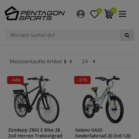
Filter
0
0
×
Fahrradtyp
Größe Laufrad
Rahmengröße
Hersteller
-44%
-37%
Bauart Rahmen
Anzahl Gänge
Material Rahmen
Zündapp Z802 E Bike 28
Galano GA20
Geschlecht
Zoll Herren Trekkingrad
Kinderfahrrad 20 Zoll 120