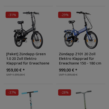
-31%
-29%
[Paket] Zündapp Green
Zündapp Z101 20 Zoll
1.0 20 Zoll Elektro
Elektro Klapprad für
Klapprad für Erwachsene
Erwachsene 150 - 180 cm
150 - 180 cm 6 Gang E
6 Gang E Klappfahrrad E
959,00 € *
999,00 € *
Klappfahrrad E Bike
Bike Faltrad Pedelec
UVP 1.399,00 €
UVP 1.399,00 €
Faltrad Pedelec StVZO
,
StVZO
, Farbe: blau
Farbe: schwarz
-37%
-28%