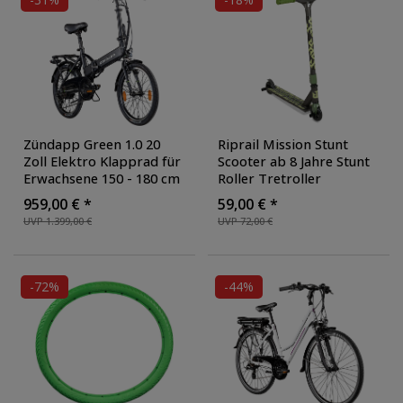
weiß/grün
Zündapp Green 1.0 20
Riprail Mission Stunt
Zoll Elektro Klapprad für
Scooter ab 8 Jahre Stunt
Erwachsene 150 - 180 cm
Roller Tretroller
6 Gang E Klappfahrrad E
Kinderroller Cityroller
959,00 € *
59,00 € *
Bike Faltrad Pedelec
Skater Roller Freestyle
UVP 1.399,00 €
UVP 72,00 €
StVZO
, Farbe: schwarz
für Tricks Kickscooter
,
matt
Farbe: grün/schwarz
-72%
-44%