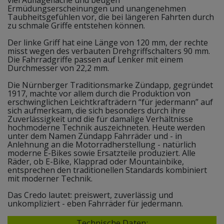
Ermüdungserscheinungen und unangenehmen
Taubheitsgefühlen vor, die bei längeren Fahrten durch
zu schmale Griffe entstehen können.
Der linke Griff hat eine Länge von 120 mm, der rechte
misst wegen des verbauten Drehgriffschalters 90 mm.
Die Fahrradgriffe passen auf Lenker mit einem
Durchmesser von 22,2 mm.
Die Nürnberger Traditionsmarke Zündapp, gegründet
1917, machte vor allem durch die Produktion von
erschwinglichen Leichtkrafträdern “für jedermann” auf
sich aufmerksam, die sich besonders durch ihre
Zuverlässigkeit und die für damalige Verhältnisse
hochmoderne Technik auszeichneten. Heute werden
unter dem Namen Zündapp Fahrräder und - in
Anlehnung an die Motorradherstellung - natürlich
moderne E-Bikes sowie Ersatzteile produziert. Alle
Räder, ob E-Bike, Klapprad oder Mountainbike,
entsprechen den traditionellen Standards kombiniert
mit moderner Technik.
Das Credo lautet: preiswert, zuverlässig und
unkompliziert - eben Fahrräder für jedermann.
Technische Daten: