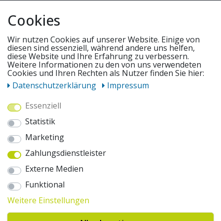
QUICKLINKS & TIPPS
Cookies
SERVICE
Wir nutzen Cookies auf unserer Website. Einige von
diesen sind essenziell, während andere uns helfen,
diese Website und Ihre Erfahrung zu verbessern.
UNSERE ANGEBOTE
Weitere Informationen zu den von uns verwendeten
Cookies und Ihren Rechten als Nutzer finden Sie hier:
Daten­schutz­erklärung
Impressum
ZAHLUNGSWEISEN
Essenziell
Statistik
WIR VERSENDEN MIT
Marketing
Zahlungsdienstleister
AUSZEICHNUNGEN & SICHERHEIT
Externe Medien
© 2026 pentagonsports.de
Funktional
Pentagon Sports GmbH & Co. KG
Weitere Einstellungen
Daten­schutz­erklärung
Widerrufs­recht
AGB
Impressum
Hinweise zur Batterieentsorgung