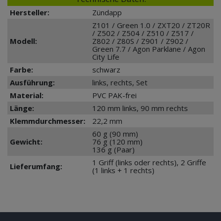
Hersteller:
Zündapp
Z101 / Green 1.0 / ZXT20 / ZT20R
/ Z502 / Z504 / Z510 / Z517 /
Modell:
Z802 / Z80S / Z901 / Z902 /
Green 7.7 / Agon Parklane / Agon
City Life
Farbe:
schwarz
Ausführung:
links, rechts, Set
Material:
PVC PAK-frei
Länge:
120 mm links, 90 mm rechts
Klemmdurchmesser:
22,2 mm
60 g (90 mm)
Gewicht:
76 g (120 mm)
136 g (Paar)
1 Griff (links oder rechts), 2 Griffe
Lieferumfang:
(1 links + 1 rechts)