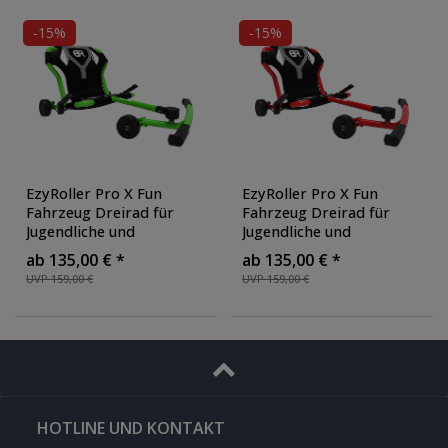
-15%
-15%
EzyRoller Pro X Fun
EzyRoller Pro X Fun
Fahrzeug Dreirad für
Fahrzeug Dreirad für
Jugendliche und
Jugendliche und
Erwachsene Trike ab 10
Erwachsene Trike ab 10
ab 135,00 € *
ab 135,00 € *
Jahre
Jahre
UVP 159,00 €
UVP 159,00 €
HOTLINE UND KONTAKT