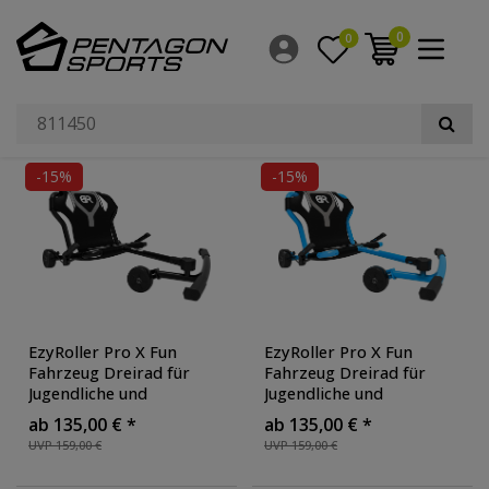
Filter
0
0
Suchergebnisse für: 811450
×
Hersteller
Material Rahmen
-15%
-15%
Radgröße
EzyRoller Pro X Fun
EzyRoller Pro X Fun
Fahrzeug Dreirad für
Fahrzeug Dreirad für
Jugendliche und
Jugendliche und
Erwachsene Trike ab 10
Erwachsene Trike ab 10
ab 135,00 € *
ab 135,00 € *
Jahre
Jahre
UVP 159,00 €
UVP 159,00 €