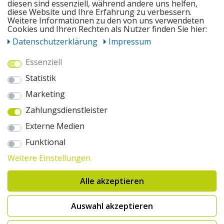
diesen sind essenziell, während andere uns helfen,
diese Website und Ihre Erfahrung zu verbessern.
UNSERE ANGEBOTE
Weitere Informationen zu den von uns verwendeten
Cookies und Ihren Rechten als Nutzer finden Sie hier:
Daten­schutz­erklärung
Impressum
ZAHLUNGSWEISEN
Essenziell
Statistik
WIR VERSENDEN MIT
Marketing
Zahlungsdienstleister
AUSZEICHNUNGEN & SICHERHEIT
Externe Medien
© 2026 pentagonsports.de
Funktional
Pentagon Sports GmbH & Co. KG
Weitere Einstellungen
Daten­schutz­erklärung
Widerrufs­recht
AGB
Impressum
Hinweise zur Batterieentsorgung
Alle akzeptieren
Cookie-Einstellungen ändern
Erklärung zur Barrierefreiheit
* Alle Preise inkl. gesetzlicher Mehrwertsteuer zuzüglich Versandkosten. Die
Auswahl akzeptieren
durchgestrichenen Preise entsprechen der UVP des Herstellers. 1nur bei
Hinweis:("Innerhalb von 24h versandfertig" oder "Sofort verfügbar") |
2Versandkostenfrei nach Deutschland ab € 100,- Bestellwert.