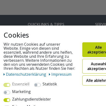
QUICKLINKS & TIPPS
SERVI
Cookies
Kunden-Login
Hilfe 
Bedienungsanleitungen
Versan
Wir nutzen Cookies auf unserer
Alle
Website. Einige von diesen sind
Partnerprogramm
Rahme
akzeptier
essenziell, während andere uns helfen,
diese Website und Ihre Erfahrung zu
Marken
Altger
verbessern. Weitere Informationen zu
Auswah
FAQ
Fahrra
den von uns verwendeten Cookies und
Ihren Rechten als Nutzer finden Sie hier:
akzeptier
Widerruf absenden
Daten­schutz­erklärung
Impressum
Alle ableh
Essenziell
Statistik
© 2026 pentagonsports.de
Marketing
Pentagon Sports GmbH & Co. KG
Zahlungsdienstleister
Daten­schutz­erklärung
Widerrufs­recht
AGB