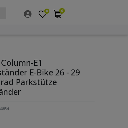
0
0
 Column-E1
tänder E-Bike 26 - 29
rrad Parkstütze
tänder
30854