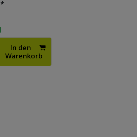
*
€
In den
Warenkorb